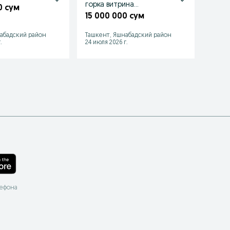
горка витрина
0 сум
9 90
холодильник
15 000 000 сум
абадский район
Ташкент, Яшнабадский район
Джиза
.
24 июля 2026 г.
22 июл
лефона