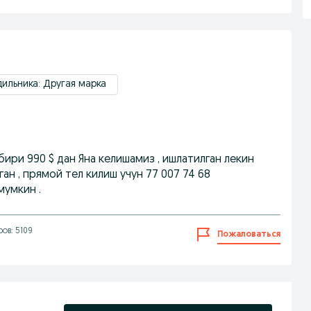
ильника: Другая марка
бири 990 $ дан Яна келишамиз , ишлатилган лекин
ган , прямой тел килиш учун 77 007 74 68
мумкин .
ов: 5109
Пожаловаться