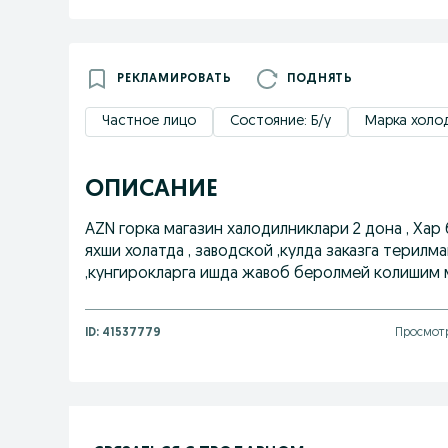
РЕКЛАМИРОВАТЬ
ПОДНЯТЬ
Частное лицо
Состояние: Б/у
Марка холод
ОПИСАНИЕ
AZN горка магазин халодилниклари 2 дона , Хар 
яхши холатда , заводской ,кулда заказга терилма
,кунгирокларга ишда жавоб беролмей колишим 
ID:
41537779
Просмотр