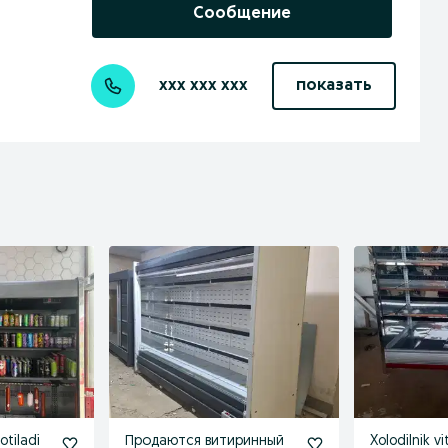
Сообщение
xxx xxx xxx
показать
otiladi
Продаются витиринный
Xolodilnik vi