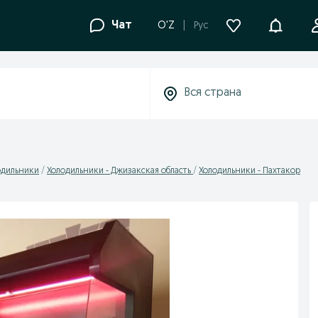
Уведомле
Чат
O'Z
Рус
одильники
Холодильники - Джизакская область
Холодильники - Пахтакор