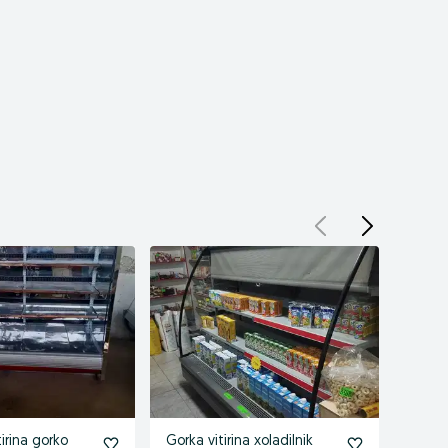
tirina gorko
Gorka vitirina xoladilnik
Gorka