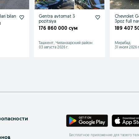
ari bilan
Gentra avtomat 3
Chevrolet G
pozitsiya
3poz full na
м
176 860 000 сум
189 407 5
Ташкент, Чиланзарский район
Мирабад
03 августа 2026 г.
31 июля 2026 г
зопасности
Бесплатное приложение для твоего те
онов