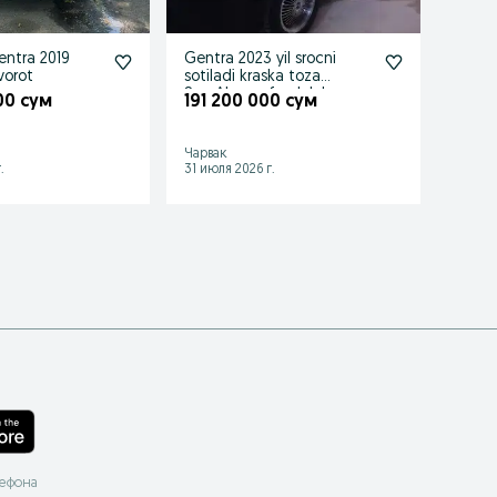
entra 2019
Gentra 2023 yil srocni
Прод
vorot
sotiladi kraska toza
199 
SrocAbs mafon luk bor
00 сум
191 200 000 сум
Prob
Ташке
Чарвак
район
.
31 июля 2026 г.
05 авгу
лефона