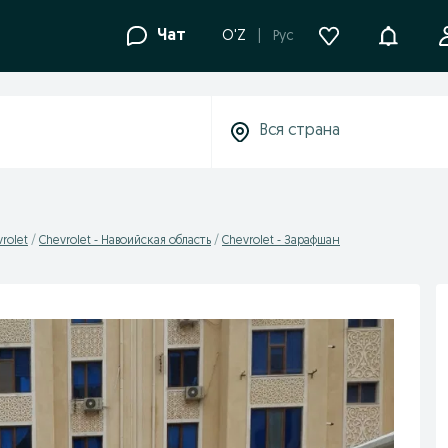
Уведомле
Чат
O'Z
Рус
rolet
Chevrolet - Навоийская область
Chevrolet - Зарафшан