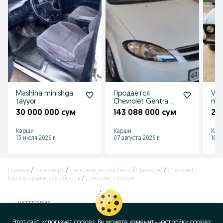
Mashina minishga
Продаётся
Vaz
tayyor
Chevrolet Gentra 3
man
позиции
30 000 000 сум
143 088 000 сум
20
Карши
Карши
Кар
13 июля 2026 г.
07 августа 2026 г.
16 и
Главная
Транспорт
Легковые автомобили
Chevrolet
Chevrolet -
Кашкадарьинская область
Chevrolet - Карши
КАТЕГОРИЯ
Этот сайт использует cookies. Вы можете изменить настройки cookies