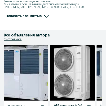
Вентиляция и кондиционирование

Мы являемся официальными дистрибьюторами брендов: 
DAIKIN,MDV,BALLU,HYUNDAI,SMARTEX,YORK,HAER,ELECTROLUX.

Мы занимаемся: VRF, Чиллер, Мульти-сплит системы, 
Полупромышленные кондиционеры,

Тепловые завесы, Калориферы, Тепловентиялторы, Тепловые пушки, 
Показать полностью
Увлажнители, Осушители

Адрес: Ташкент, Юнусбадский район, улица Ифтихор1

Ориентир: Центр плова, Теннисный корт
Все объявления автора
Смотреть все