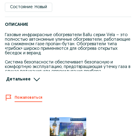
Состояние: Новый
ОПИСАНИЕ
Газовые инфракрасные обогреватели Ballu серии Vela – это
полностью автономные уличные обогреватели, работающие
на сниженном газе пропан-бутан. Обогреватели типа
«грибок» широко применяются для обогрева открытых
беседок и веранд.
Система безопасности обеспечивает безопасную и
комфортную эксплуатацию, предотвращающая утечку газа в
случае потухания или опрокидывания прибора.
Детальнее
Внутреннее пространство способно вместить и закрепить
газовый баллон емкостью до 27 л. Максимальные габариты
газового баллона для скрытой установки: диаметр 300 мм,
высота 590 мм.
Пожаловаться
Отличительные особенности
Дизайн VELA не имеет аналогов в своем классе
Уникальная конструкция горелки и камеры сгорания
Плавная регулировка мощности
Совместная разработка инженеров Ballu и РАН Института
Механики им. М.Т. Калашникова.
Нержавеющая сталь AISI 430 толщиной 2 мм
Многоуровневая система безопасности: