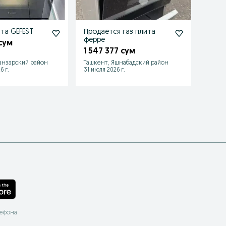
ита GEFEST
Продаётся газ плита
Vesta 
ферре
Газ п
 сум
1 547 377 сум
1 76
анзарский район
Ташкент, Яшнабадский район
Ташке
6 г.
31 июля 2026 г.
16 июл
лефона