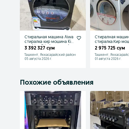
Стиральная машина Aiwa
Стиралная маши
стиралка кир мошина Kir
стиралка.Кир мош
moshina Stiralnaya mash
mashina
3 392 327 сум
2 975 725 сум
Ташкент, Яккасарайский район
Ташкент, Яккасарай
05 августа 2026 г.
01 августа 2026 г.
Похожие объявления