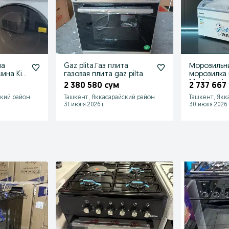
на
Gaz plita.Газ плита
Морозильн
ина Kir
газовая плита gaz pilta
морозилка
Muzlatgich 
2 380 580 сум
2 737 667
morozilka
ский район
Ташкент, Яккасарайский район
Ташкент, Якк
31 июля 2026 г.
30 июля 2026 