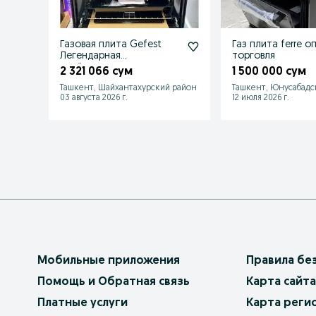
Газовая плита Gefest
Газ плита ferre о
Легендарная
торговля
надёжность,
2 321 066 сум
1 500 000 сум
долговечность.
Ташкент, Шайхантахурский район
Ташкент, Юнусабадс
03 августа 2026 г.
12 июля 2026 г.
Мобильные приложения
Правила бе
Помощь и Обратная связь
Карта сайта
Платные услуги
Карта реги