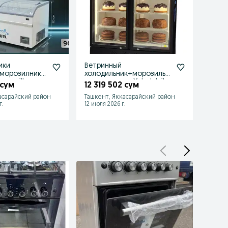
ики
Ветринный
Кулер
 морозилник
холодильник+морозильн
упров
marazilka
ик морозилка Xolodelnik
uchun
 сум
12 319 502 сум
1 78
xaladelnik
boshq
асарайский район
Ташкент, Яккасарайский район
Ташке
г.
12 июля 2026 г.
12 июля