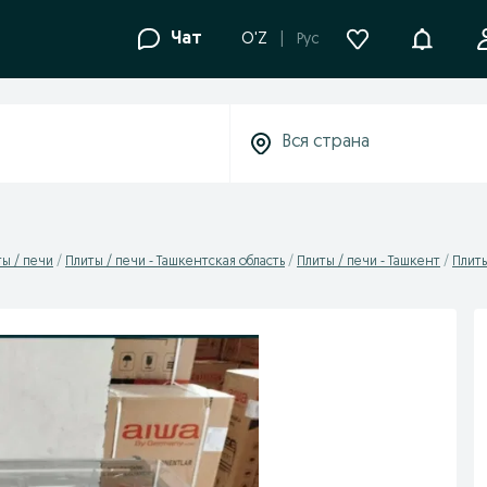
Уведомле
Чат
O'Z
Рус
ы / печи
Плиты / печи - Ташкентская область
Плиты / печи - Ташкент
Плиты