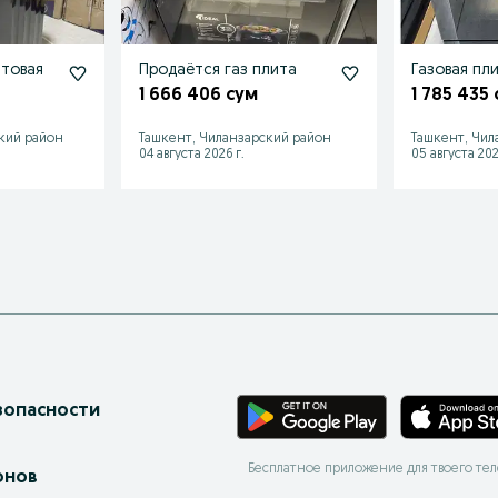
птовая
Продаётся газ плита
Газовая пл
1 666 406 сум
1 785 435
кий район
Ташкент, Чиланзарский район
Ташкент, Чил
04 августа 2026 г.
05 августа 202
зопасности
Бесплатное приложение для твоего те
онов