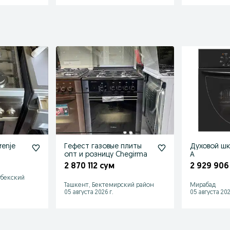
renje
Гефест газовые плиты
Духовой шк
опт и розницу Chegirma
А
2 870 112 сум
2 929 906
гбекский
Ташкент, Бектемирский район
Мирабад
05 августа 2026 г.
05 августа 202