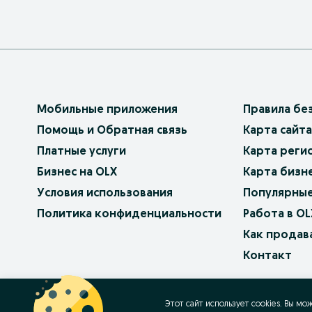
Мобильные приложения
Правила бе
Помощь и Обратная связь
Карта сайта
Платные услуги
Карта реги
Бизнес на OLX
Карта бизн
Условия использования
Популярные
Политика конфиденциальности
Работа в OL
Как продав
Контакт
OLX.bg
OLX.pl
OLX.ro
OLX.ua
OLX.pt
Этот сайт использует cookies. Вы мо