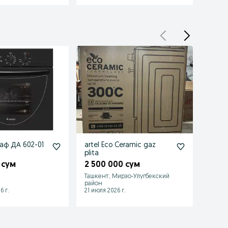
аф ДА 602-01
artel Eco Ceramic gaz
GEFES
plita
597 
 сум
2 500 000 сум
Ташкент, Мирзо-Улугбекский
район
Ташке
6 г.
21 июля 2026 г.
06 авгу