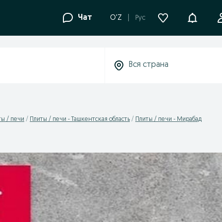
Уведомле
Чат
O'Z
Рус
ы / печи
Плиты / печи - Ташкентская область
Плиты / печи - Мирабад