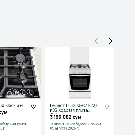
0 Black 3+1
Гефест ПГ 1200-С7 К73/
Гефес
К83 Ходовая плита
Gefes
 сум
Gefest
3 169 082 сум
3 22
абадский район
Ташкент, Мирабадский район
Мираб
6 г.
05 августа 2026 г.
05 авгу