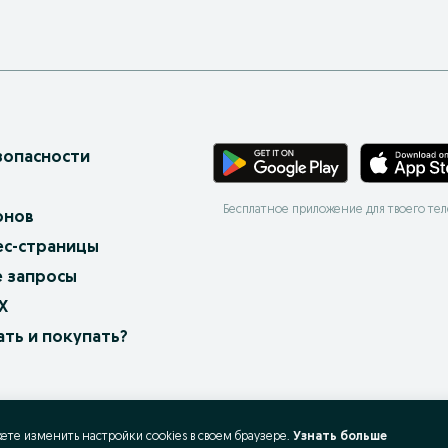
зопасности
Бесплатное приложение для твоего те
онов
ес-страницы
 запросы
X
ать и покупать?
жете изменить настройки cookies в своeм браузере.
Узнать больше