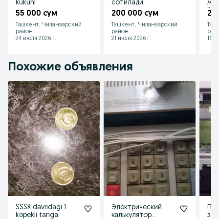
kukuni
сотилади.
Affi
Bass
55 000 сум
200 000 сум
2 6
Ташкент, Чиланзарский
Ташкент, Чиланзарский
Таш
район
район
рай
24 июля 2026 г.
21 июля 2026 г.
16 и
Похожие объявления
SSSR davridagi 1
Электрический
Пр
kopekli tanga
калькулятор
зап