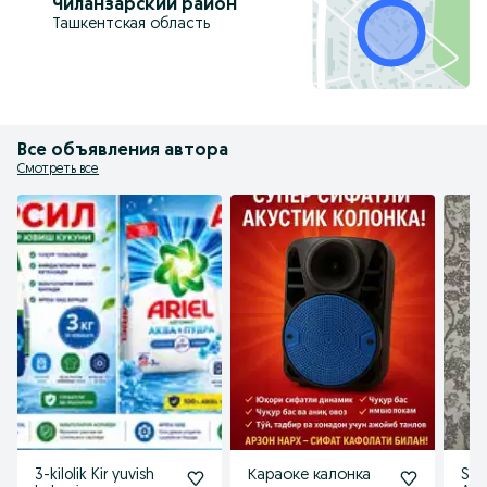
Чиланзарский район
Ташкентская область
Все объявления автора
Смотреть все
3-kilolik Kir yuvish
Караоке калонка
Squ