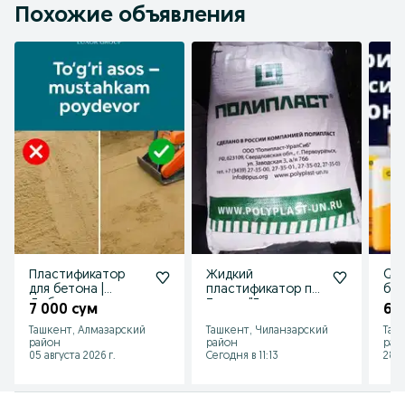
Похожие объявления
Пластификатор
Жидкий
Quv
для бетона |
пластификатор по.
без
Добавки для
Турции"Гипперпла
лит
7 000 сум
65
бетона | Ташкент
ст" и химикаты
Ти
Ташкент, Алмазарский
Ташкент, Чиланзарский
Таш
пигменты и т.д
сме
район
район
рай
05 августа 2026 г.
Сегодня в 11:13
28 и