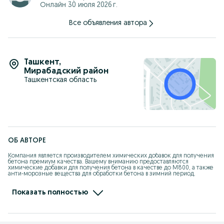
Онлайн 30 июля 2026 г.
Все объявления автора
Ташкент
,
Мирабадский район
Ташкентская область
ОБ АВТОРЕ
Компания является производителем химических добавок для получения 
бетона премиум качества. Вашему вниманию предоставляются 
химические добавки для получения бетона в качестве до М800, а также 
анти-морозные вещества для обработки бетона в зимний период.

Откройте для себя окончательное решение для улучшения прочности и 
долговечности ваших проектов из бетона с помощью наших 
Показать полностью
высококачественных химических добавок. Наши специально 
формулированные добавки предназначены для улучшения свойств 
бетона, предоставляя вам более прочный, долговечный и устойчивый 
конечный результат.
