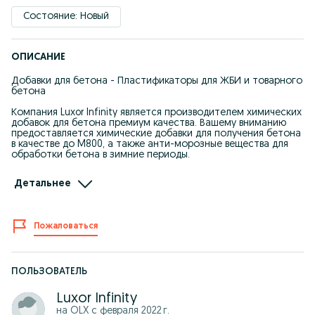
Состояние: Новый
ОПИСАНИЕ
Добавки для бетона - Пластификаторы для ЖБИ и товарного
бетона
Компания Luxor Infinity является производителем химических
добавок для бетона премиум качества. Вашему вниманию
предоставляется химические добавки для получения бетона
в качестве до M800, а также анти-морозные вещества для
обработки бетона в зимние периоды.
Наши преимущества:
Детальнее
- С нами производить бетон хорошего качества не дорого
- Возьмем на пробу используемое вами сырье и подберем
пропорции бесплатно
Пожаловаться
- Техническая поддержка 24/7
- Лабораторное сопровождение
- Бесплатная доставка
Luxor Infinity – больше чем качество
ПОЛЬЗОВАТЕЛЬ
+99895 279 11 11
Luxor Infinity
+99899 179 11 11
на OLX с
февраля 2022 г.
+99895 795 11 11