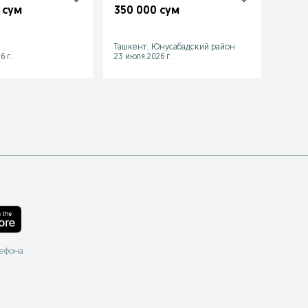
tõğri 
 сум
350 000 сум
beram
120 
Ташкент, Юнусабадский район
Карши
6 г.
23 июля 2026 г.
29 июл
лефона