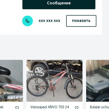
Сообщение
xxx xxx xxx
показать
ий
Velosoped ARIVO 700 24
Bolalar uch