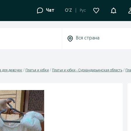
Уведомле
Чат
O'Z
Рус
 для девочек
Платья и юбки
Платья и юбки - Сурхандарьинская область
Пла