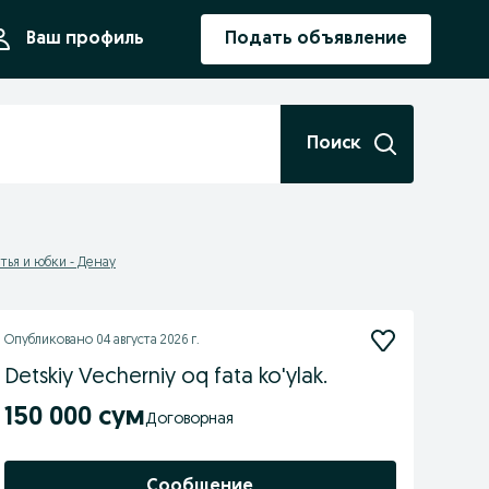
ния
Ваш профиль
Подать объявление
Поиск
тья и юбки - Денау
Опубликовано
04 августа 2026 г.
Detskiy Vecherniy oq fata ko'ylak.
150 000 сум
Договорная
Сообщение