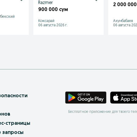
Razmer
2 000 000
900 000 сум
гбекский
Коксарай
Ахунбабаев
06 августа 2026 г.
06 августа 202
зопасности
Бесплатное приложение для твоего те
онов
ес-страницы
 запросы