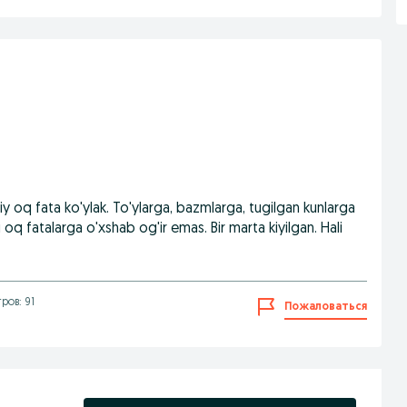
y oq fata ko'ylak. To'ylarga, bazmlarga, tugilgan kunlarga
i oq fatalarga o'xshab og'ir emas. Bir marta kiyilgan. Hali
ров: 91
Пожаловаться