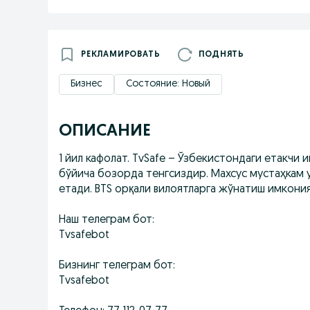
РЕКЛАМИРОВАТЬ
ПОДНЯТЬ
Бизнес
Состояние: Новый
ОПИСАНИЕ
1 йил кафолат. TvSafe – Ўзбекистондаги етакчи
бўйича бозорда тенгсиздир. Махсус мустаҳкам 
етади. BTS орқали вилоятларга жўнатиш имкони
Наш телеграм бот:
Tvsafebot
Бизнинг телеграм бот:
Tvsafebot