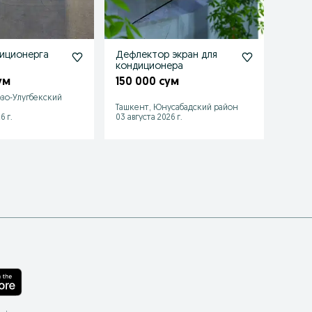
иционерга
Дефлектор экран для
Защи
кондиционера
дефл
для 
ум
150 000 сум
149 
зо-Улугбекский
Ташкент, Юнусабадский район
Ташке
6 г.
03 августа 2026 г.
03 авгу