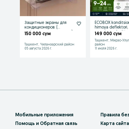
Защитные экраны для
ECOBOX konditsio
кондиционеров. (
himoya deflektori,
дефлектор, отражатель)
yuqoriga yo'naltira
150 000 сум
149 000 сум
Ташкент, Мирзо-Улу
Ташкент, Чиланзарский район
район
05 августа 2026 г.
11 июля 2026 г.
Мобильные приложения
Правила бе
Помощь и Обратная связь
Карта сайта