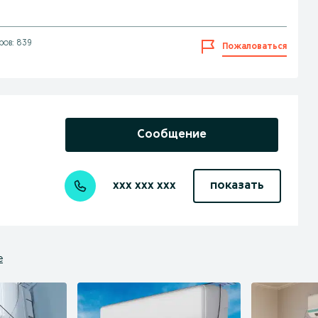
ров: 839
Пожаловаться
Сообщение
xxx xxx xxx
показать
е