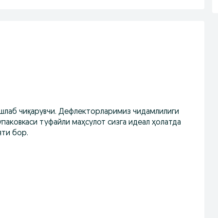
 ишлаб чиқарувчи. Дефлекторларимиз чидамлилиги
упаковкаси туфайли маҳсулот сизга идеал ҳолатда
яти бор.