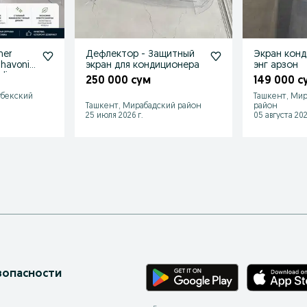
ner
Дефлектор - Защитный
Экран конд
 havoni
экран для кондиционера
энг арзон
di
250 000 сум
149 000 с
гбекский
Ташкент, Мир
Ташкент, Мирабадский район
район
25 июля 2026 г.
05 августа 202
зопасности