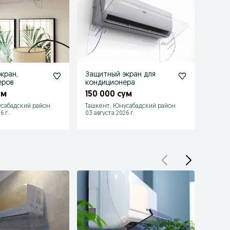
кран,
Защитный экран для
Экран
еров
кондиционера
конд
ум
150 000 сум
150 
сабадский район
Ташкент, Юнусабадский район
Ташке
6 г.
03 августа 2026 г.
03 авгу