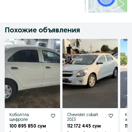
Похожие объявления
Коболтла
Chevrolet cobalt
Коб
щефроле
2023
ав
100 895 850 сум
112 172 445 сум
112