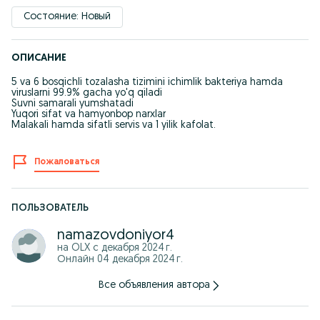
Состояние: Новый
ОПИСАНИЕ
5 va 6 bosqichli tozalasha tizimini ichimlik bakteriya hamda
viruslarni 99.9% gacha yo'q qiladi
Suvni samarali yumshatadi
Yuqori sifat va hamyonbop narxlar
Malakali hamda sifatli servis va 1 yilik kafolat.
Пожаловаться
ПОЛЬЗОВАТЕЛЬ
namazovdoniyor4
на OLX с
декабря 2024 г.
Онлайн 04 декабря 2024 г.
Все объявления автора