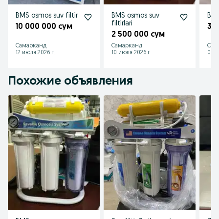
BMS osmos suv filtir
BMS osmos suv
BMS 
filtirlari
10 000 000 сум
30
2 500 000 сум
Самарканд
Самарканд
Сам
12 июля 2026 г.
10 июля 2026 г.
09 и
Похожие объявления