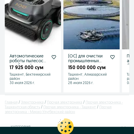
Автомотические
(ОС) для очистки
Пр
роботы пылесосы
промышленных
ант
для бассейнов
сточных вод
ONS
17 925 000 сум
150 000 000 сум
красильных
Ташкент, Бектемирский
Ташкент, Алмазарский
Таш
цехов(МБР,КОС,ЛОС
район
район
рай
30 июля 2026 г.
28 июля 2026 г.
04 а
Главная
Электроника
Прочая электроника
Прочая электроника -
Ташкентская область
Прочая электроника - Ташкент
Прочая
электроника - Мирзо-Улугбекский район
КАТЕГОРИЯ