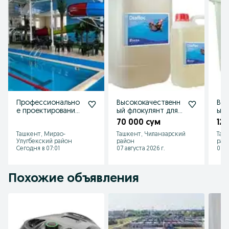
Профессионально
Высококачественн
Выс
е проектирование
ый флокулянт для
ый 
и строительство
устранения
для
70 000 сум
12
бассейнов и СПА.
мутности в
Про
Ташкент, Мирзо-
Ташкент, Чиланзарский
Таш
бассейнах
Ис
Улугбекский район
район
рай
Сегодня в 07:01
07 августа 2026 г.
07 а
Похожие объявления