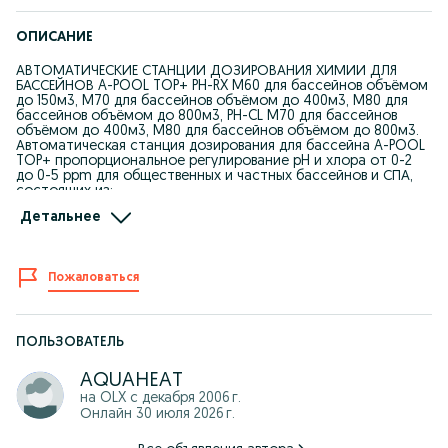
ОПИСАНИЕ
АВТОМАТИЧЕСКИЕ СТАНЦИИ ДОЗИРОВАНИЯ ХИМИИ ДЛЯ
БАССЕЙНОВ A-POOL TOP+ PH-RX M60 для бассейнов объёмом
до 150м3, M70 для бассейнов объёмом до 400м3, M80 для
бассейнов объёмом до 800м3, PH-CL M70 для бассейнов
объёмом до 400м3, M80 для бассейнов объёмом до 800м3.
Автоматическая станция дозирования для бассейна A-POOL
TOP+ пропорциональное регулирование pH и хлора от 0-2
до 0-5 ppm для общественных и частных бассейнов и СПА,
состоящих из:
Детальнее
Контроллер AE START+ PH-CL(J) на 2 параметра
Насос HC151+ PIMA (M70), регулируемый на 3 модели
Модульный держатель зонда для pH-зондов + pH-электрод
Хлористая ячейка (Pt-Cu) в комплекте с датчиком потока и
Пожаловаться
регулятором расхода (только для модели A)
Амперометрический мембранный зонд для свободного
хлора, выходной сигнал в мВ (только для модели B)
Датчик температуры PT100
рН буферных растворов
ПОЛЬЗОВАТЕЛЬ
2 уровня датчиков
Питание 110-240В 50/60 Гц
AQUAHEAT
Производство Италия.
на OLX с
декабря 2006 г.
Онлайн 30 июля 2026 г.
Цена на дозаторы pH-Cl от 4625 уе
Форма оплаты любая