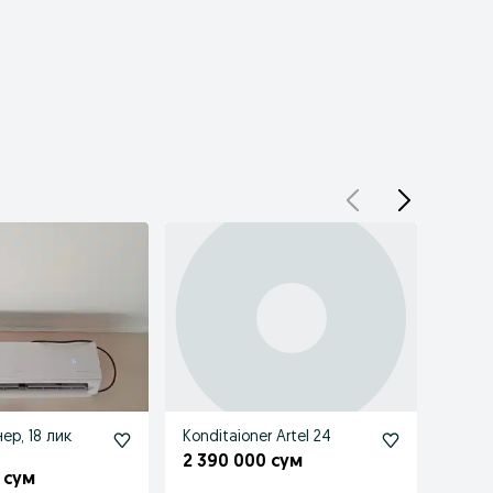
ер, 18 лик
Konditaioner Artel 24
Конди
Shahr
2 390 000 сум
 сум
4 54