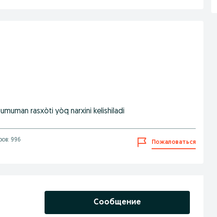
di umuman rasxòti yòq narxini kelishiladi
ов: 996
Пожаловаться
Сообщение