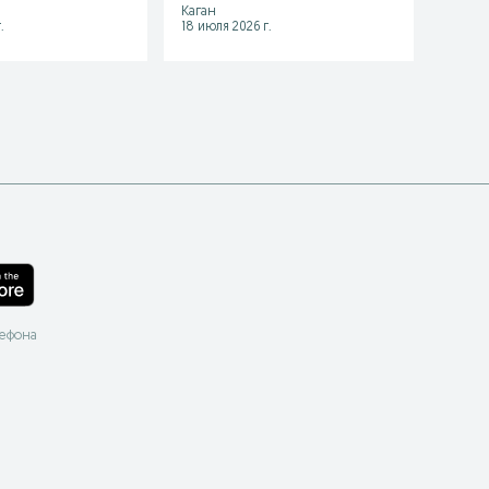
Каган
Бухара
.
18 июля 2026 г.
06 авгу
лефона