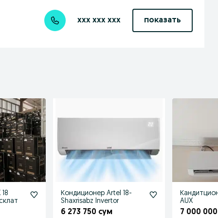
xxx xxx xxx
показать
 18
Кондиционер Artel 18-
Кандитцион
склат
Shaxrisabz Invertor
AUX
6 273 750 сум
7 000 000