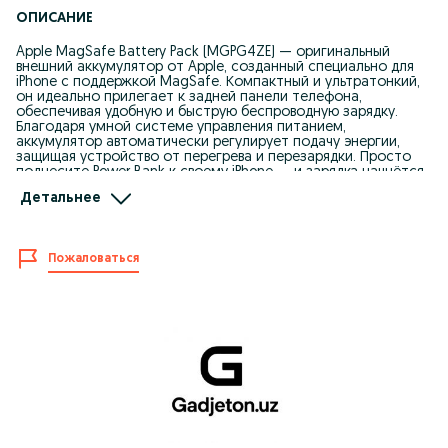
ОПИСАНИЕ
Apple MagSafe Battery Pack (MGPG4ZE) — оригинальный
внешний аккумулятор от Apple, созданный специально для
iPhone с поддержкой MagSafe. Компактный и ультратонкий,
он идеально прилегает к задней панели телефона,
обеспечивая удобную и быструю беспроводную зарядку.
Благодаря умной системе управления питанием,
аккумулятор автоматически регулирует подачу энергии,
защищая устройство от перегрева и перезарядки. Просто
поднесите Power Bank к своему iPhone — и зарядка начнётся
мгновенно.
Детальнее
Apple Slim Battery Pack идеально подходит для iPhone 12, 13, 14
и 15 серий, обеспечивая надёжную подзарядку в пути, дома
или в офисе.
Основные преимущества:
Пожаловаться
Беспроводная зарядка через MagSafe
Компактный и лёгкий дизайн
Умная защита от перегрева и перенапряжения
Совместимость с iPhone 12/13/14/15
Оригинальный аксессуар Apple
Возможность проводной зарядки через Lightning
Apple MagSafe Battery Pack — идеальное сочетание
минимализма, интеллекта и надёжности от Apple.