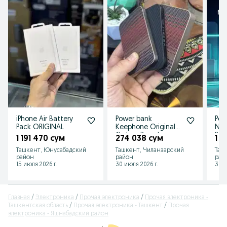
iPhone Air Battery
Power bank
Pow
Pack ORIGINAL
Keephone Original
Ne
Carbon Brendy
200
1 191 470 сум
274 038 сум
1 1
5.000/10.000mah
инт
Ташкент, Юнусабадский
Ташкент, Чиланзарский
Таш
Pitaka
дис
район
район
рай
15 июля 2026 г.
30 июля 2026 г.
31 и
Главная
Электроника
Прочая электроника
Прочая электроника -
Ташкентская область
Прочая электроника - Ташкент
Прочая
электроника - Яшнабадский район