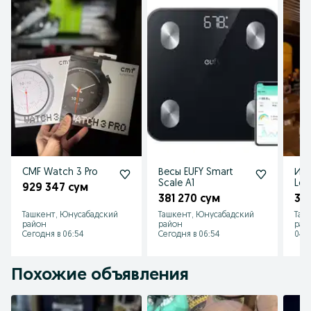
CMF Watch 3 Pro
Весы EUFY Smart
Игр
Scale A1
Log
929 347 сум
381 270 сум
3 
Ташкент, Юнусабадский
Ташкент, Юнусабадский
Таш
район
район
рай
Сегодня в 06:54
Сегодня в 06:54
04 а
Похожие объявления