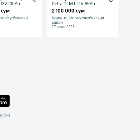
 12V 100Ah
Delta DTM L 12V 65Ah
Delta
 сум
2 100 000 сум
200 
зо-Улугбекский
Ташкент, Мирзо-Улугбекский
Ташке
район
район
.
27 июля 2026 г.
20 июл
лефона