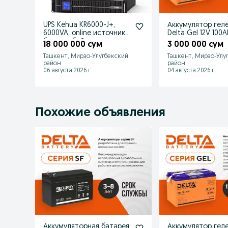
UPS Kehua KR6000-J+,
Аккумулятор гел
6000VA, online источник
Delta Gel 12V 100Ah для
бесперебойного
солнечных панел
18 000 000 сум
3 000 000 сум
питания
Ташкент, Мирзо-Улугбекский
Ташкент, Мирзо-Улу
район
район
06 августа 2026 г.
04 августа 2026 г.
Похожие объявления
Аккумуляторная батарея
Аккумулятор гел