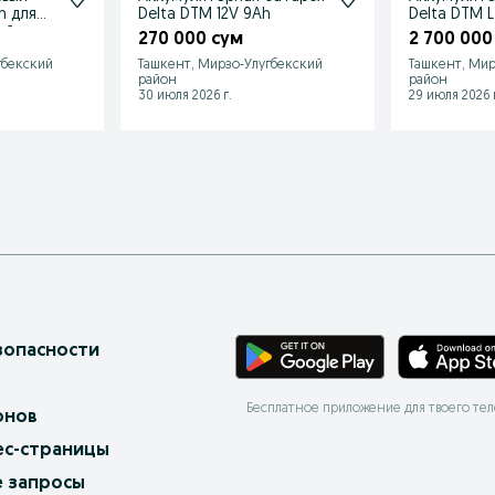
Delta DTM 12V 9Ah
Delta DTM L
ей
270 000 сум
2 700 000
гбекский
Ташкент, Мирзо-Улугбекский
Ташкент, Мир
район
район
30 июля 2026 г.
29 июля 2026 г
зопасности
Бесплатное приложение для твоего те
онов
ес-страницы
 запросы