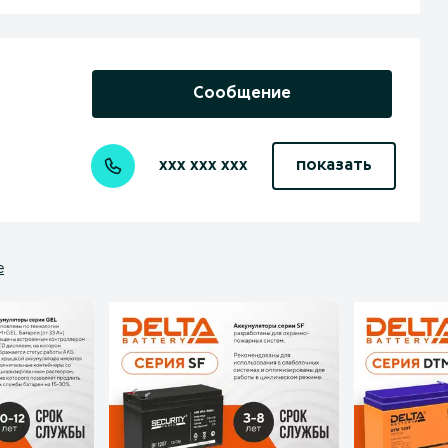
Сообщение
xxx xxx xxx
показать
е