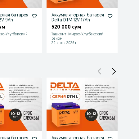
рная батарея
Аккумуляторная батарея
Акку
2V 9Ah
Delta DTM 12V 17Ah
Delta
ум
520 000 сум
2 70
зо-Улугбекский
Ташкент, Мирзо-Улугбекский
Ташке
район
район
г.
29 июля 2026 г.
29 июл
рная батарея
Аккумуляторная батарея
Акку