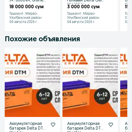
J+, 6000VA, online
гелевый Delta Gel
бат
источник
12V 100Ah для
12V
18 000 000 сум
3 000 000 сум
15
бесперебойного
солнечных
Ташкент, Мирзо-
Ташкент, Мирзо-
Таш
питания
панелей
Улугбекский район
Улугбекский район
Улу
06 августа 2026 г.
04 августа 2026 г.
02 а
Похожие объявления
Аккумуляторная
Аккумуляторная
Акк
батарея Delta DTM
батарея Delta DTM
бат