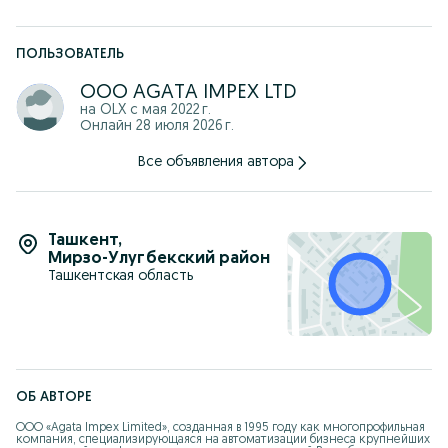
коммуникаций, охранно-пожарных систем, медицинского
оборудования и других сфер.
Преимущества работы с нами:
ПОЛЬЗОВАТЕЛЬ
• Значительные складские запасы продукции.
• Широкий ассортимент аккумуляторных батарей для
OOO AGATA IMPEX LTD
различной техники.
на OLX с
мая 2022 г.
• Система скидок, позволяющая получать партнерам
Онлайн 28 июля 2026 г.
максимальную выгоду от сотрудничества.
С полным ассортиментом товаров вы можете ознакомится в
Все объявления автора
прайс-листе на нашем вэб-сайте: www.agatagroup.uz, а
также по указанным номерам телефонов.
Также отправляем прайс-лист по запросу в Telegram.
Ташкент
,
Цены указаны перечислением и включают НДС 12%
Мирзо-Улугбекский район
Ташкентская область
ОБ АВТОРЕ
ООО «Agata Impex Limited», созданная в 1995 году как многопрофильная 
компания, специализирующаяся на автоматизации бизнеса крупнейших 