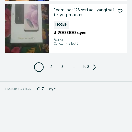
Redmi not 12S sotiladi. yangi xali
tel yoqilmagan.
Новый
3 200 000 сум
Асака
Сегодня в 15:46
1
2
3
...
100
O'Z
Рус
Сменить язык: