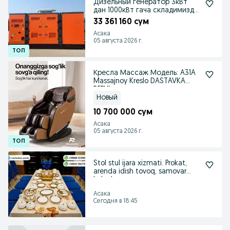
Дизельный генератор 3кВт
дан 1000кВт гача складимизда
мавжуд
33 361 160 сум
Асака
05 августа 2026 г.
Кресла Массаж Модель: A31A
Massajnoy Kreslo DASTAVKA
BEPUL
Новый
10 700 000 сум
Асака
05 августа 2026 г.
Stol stul ijara xizmati. Prokat,
arenda idish tovoq, samovar
kalonka.
Асака
Сегодня в 18:45