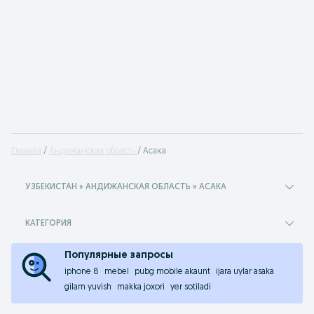
Главная
Андижанская область
Асака
УЗБЕКИСТАН » АНДИЖАНСКАЯ ОБЛАСТЬ » АСАКА
КАТЕГОРИЯ
Популярные запросы
iphone 8
mebel
pubg mobile akaunt
ijara uylar asaka
gilam yuvish
makka joxori
yer sotiladi