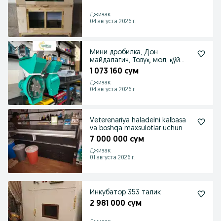
Джизак
04 августа 2026 г.
Мини дробилка, Дон
майдалагич, Товуқ, мол, қўй
емлари учун
1 073 160 сум
Джизак
04 августа 2026 г.
Veterenariya haladelni kalbasa
va boshqa maxsulotlar uchun
7 000 000 сум
Джизак
01 августа 2026 г.
Инкубатор 353 талик
2 981 000 сум