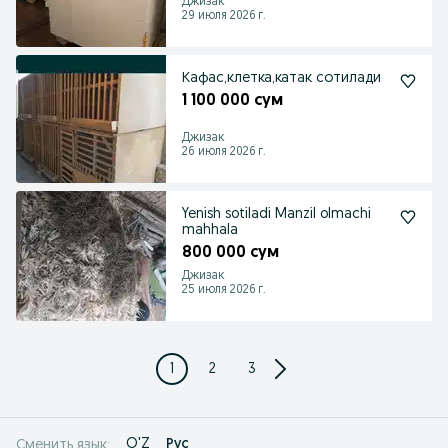
Джизак
29 июля 2026 г.
Кафас,клетка,катак сотилади
1 100 000 сум
Джизак
26 июля 2026 г.
Yenish sotiladi Manzil olmachi
mahhala
800 000 сум
Джизак
25 июля 2026 г.
1
2
3
O'Z
Рус
Сменить язык: