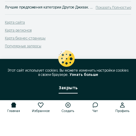
Лучшие предложения категории Другое Джизак. Большой выбор товаров и услуг по выгодным ценам на OLX! Множество предложений на OLX.uz!
Показать Полностью
Карта сайта
Карта регионов
Карта бизнес-страницы
Популярные запросы
Этот сайт использует cookies. Вы можете изменить настройки cookies
в своeм браузере.
Узнать больше
Закрыть
Главная
Избранное
Создать
Чат
Профиль