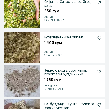
Сифатли Силос, селос. Silos,
selos
850 сум
Аккурган
24 июля 2026 г.
Бугдойдан чикан микина
1 400 сум
Аккурган
23 июля 2026 г.
Зерно отход 2 сорт кепак
козокстон бугдойиники
1 750 сум
Аккурган
12 июля 2026 г.
Ем. бугдойдан тушган пучок ва.
хархил уруглар