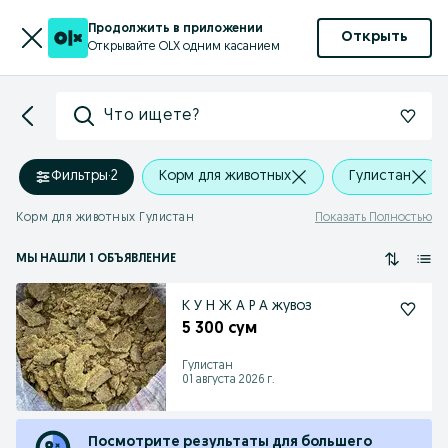
Продолжить в приложении
Открыть
Открывайте OLX одним касанием
Что ищете?
Фильтры
·
2
Корм для животных
Гулистан
Корм для животных Гулистан
Показать Полностью
МЫ НАШЛИ 1 ОБЪЯВЛЕНИЕ
К У Н Ж А Р А жувоз
5 300 сум
Гулистан
01 августа 2026 г.
Посмотрите результаты для большего