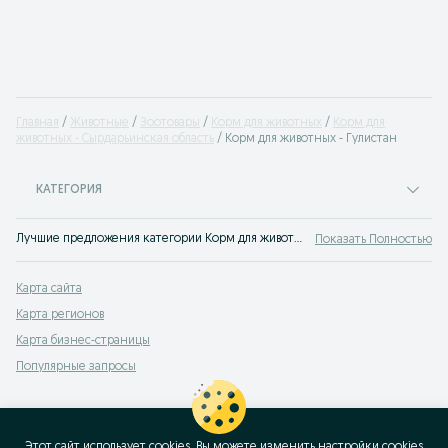
Главная
Животные
Зоотовары
Корм для животных
Корм для
животных - Сырдарьинская область
Корм для животных - Гулистан
КАТЕГОРИЯ
Лучшие предложения категории Корм для животных Гулистан. Большой выбор товаров и услуг по выгодным ценам на OLX! Множество предложений на OLX.uz!
Показать Полностью
Карта сайта
Карта регионов
Карта бизнес-страницы
Популярные запросы
Этот сайт использует cookies. Вы можете изменить настройки cookies