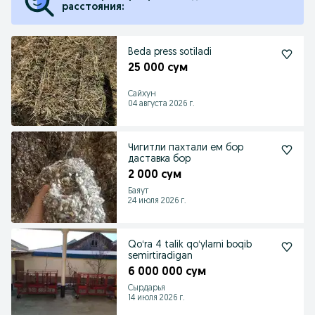
расстояния:
Beda press sotiladi
25 000 сум
Сайхун
04 августа 2026 г.
Чигитли пахтали ем бор
даставка бор
2 000 сум
Баяут
24 июля 2026 г.
Qoʻra 4 talik qoʻylarni boqib
semirtiradigan
6 000 000 сум
Сырдарья
14 июля 2026 г.