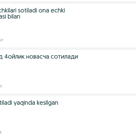
kilari sotiladi ona echki
asi bilan
 г.
д 4ойлик новасча сотилади
г.
tiladi yaqinda kesilgan
г.