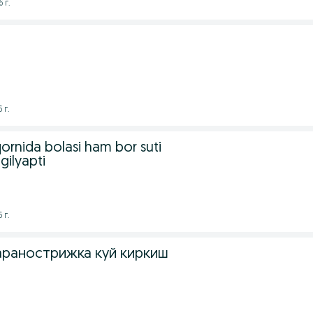
 г.
 г.
ornida bolasi ham bor suti
ogilyapti
 г.
аранострижка куй киркиш