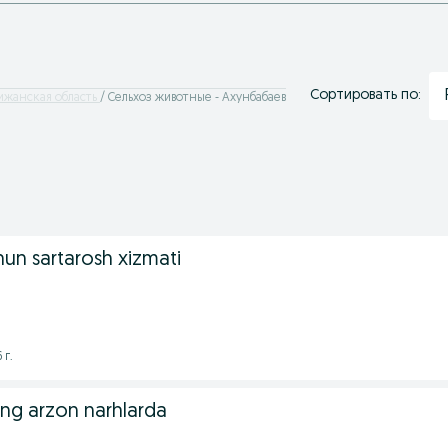
Сортировать по:
ижанская область
Сельхоз животные - Ахунбабаев
hun sartarosh xizmati
 г.
eng arzon narhlarda