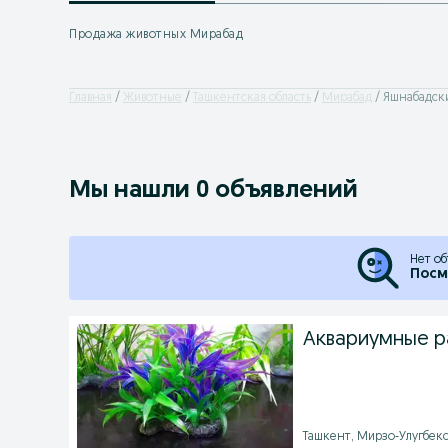
Продажа животных Мирабад
Главная
Животные
Ташкентская область
Мирабад
Яшнабадск
Мы нашли 0 объявлений
Нет об
Посм
Аквариумные р
Ташкент, Мирзо-Улугбекск