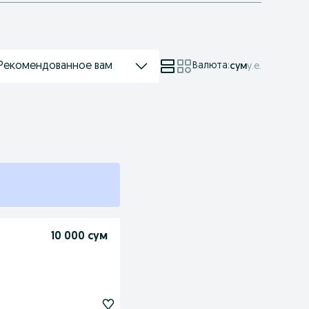
Рекомендованное вам
Валюта
:
сум
у.е.
10 000 сум