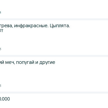
4
рева, инфракрасные. Цыплята.
Вт
3
й меч, попугай и другие
3
10.000