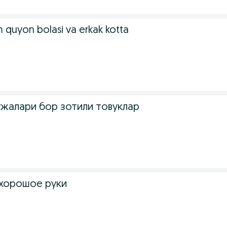
 quyon bolasi va erkak kotta
3
ужалари бор зотили товуклар
 хорошое руки