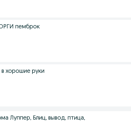
КОРГИ пемброк
 в хорошие руки
3
а Луппер, Блиц, вывод, птица,