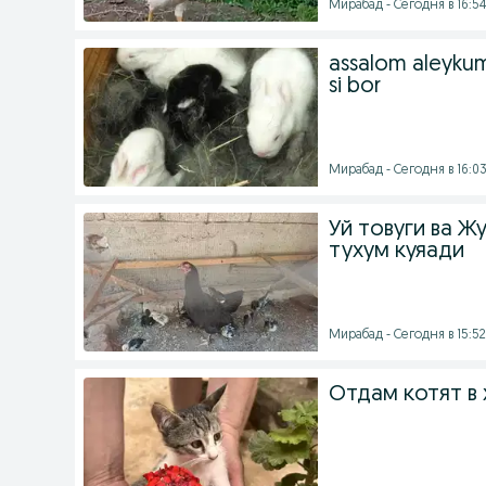
Мирабад - Сегодня в 16:54
assalom aleykum
si bor
Мирабад - Сегодня в 16:0
Уй товуги ва Ж
тухум куяади
Мирабад - Сегодня в 15:52
Отдам котят в