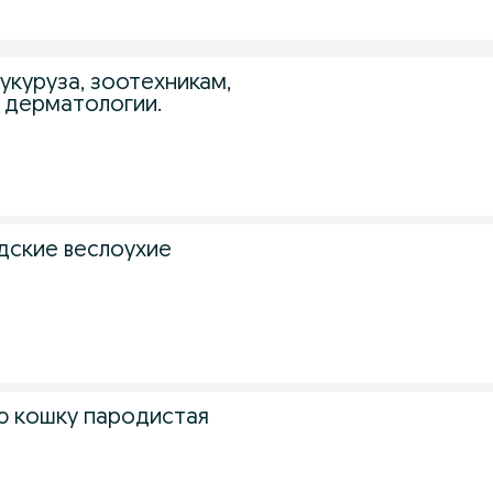
0
кукуруза, зоотехникам,
 дерматологии.
дские веслоухие
ю кошку пародистая