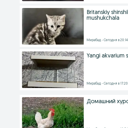
Britanskiy shinshi
mushukchala
Мирабад - Сегодня в 20:14
Yangi akvarium s
Мирабад - Сегодня в 17:20
Домашний хур