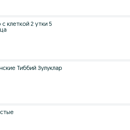
с клеткой 2 утки 5
яца
нские Тиббий Зулуклар
истые