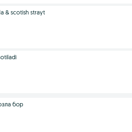
la & scotish strayt
otiladi
озла бор