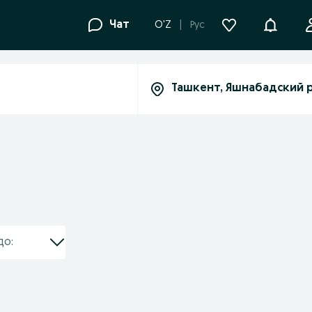
Уведомле
Чат
O'Z
Рус