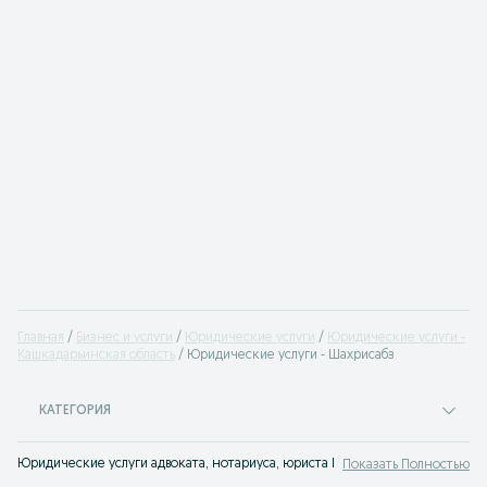
Главная
Бизнес и услуги
Юридические услуги
Юридические услуги -
Кашкадарьинская область
Юридические услуги - Шахрисабз
КАТЕГОРИЯ
Юридические услуги адвоката, нотариуса, юриста Шахрисабз. Доступная юр
Показать Полностью