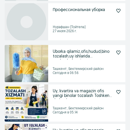
Профессиональная уборка
Нурафшан (Тойтепа)
27 июля 2026 г.
Uborka qilamiz,ofis,hudud,bino
tozalash,uy ishlarida
yordamlashamiz
Ташкент, Бектемирский район
Сегодня в 06:56
Uy, kvartira va magazin ofis
yangi binolar tozalash Toshkent
shahar bo
Ташкент, Бектемирский район
Сегодня в 05:14