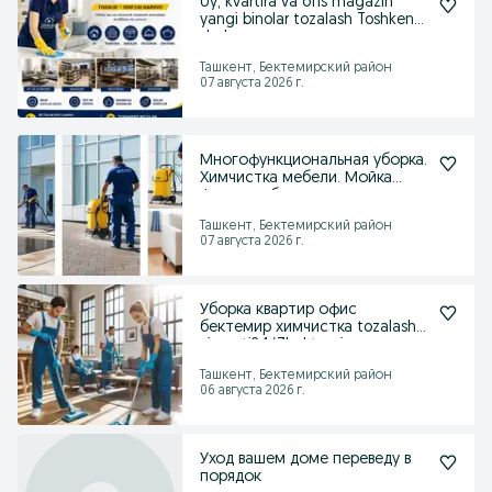
Uy, kvartira va ofis magazin
yangi binolar tozalash Toshkent
shahar
Ташкент, Бектемирский район
07 августа 2026 г.
Многофункциональная уборка.
Химчистка мебели. Мойка
фасадов, брусчатки
Ташкент, Бектемирский район
07 августа 2026 г.
Уборка квартир офис
бектемир химчистка tozalash
xizmati24/7bektemir
Ташкент, Бектемирский район
06 августа 2026 г.
Уход вашем доме переведу в
порядок