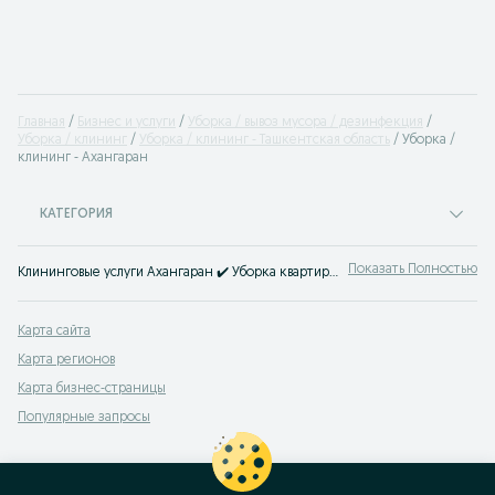
Главная
Бизнес и услуги
Уборка / вывоз мусора / дезинфекция
Уборка / клининг
Уборка / клининг - Ташкентская область
Уборка /
клининг - Ахангаран
КАТЕГОРИЯ
Показать Полностью
Клининговые услуги Ахангаран ✔️ Уборка квартир и домов, офисов, коттеджей и коммерческих помещений ☝ Выгодные цены на клининговые услуги на OLX.uz!
Карта сайта
Карта регионов
Карта бизнес-страницы
Популярные запросы