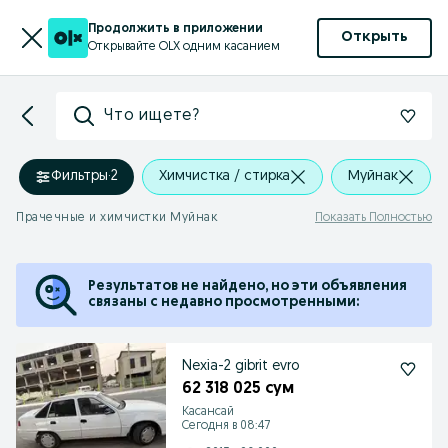
Продолжить в приложении
Открыть
Открывайте OLX одним касанием
Что ищете?
Фильтры
·
2
Химчистка / стирка
Муйнак
Прачечные и химчистки Муйнак
Показать Полностью
Результатов не найдено, но эти объявления
связаны с недавно просмотренными:
Nexia-2 gibrit evro
62 318 025 сум
Касансай
Сегодня в 08:47