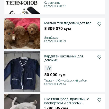
Самарканд
Сегодня в 08:38
Малыш той подель ждёт вас
8 309 070 сум
Янгибазар
Сегодня в 08:29
Кардиган школьный для
девочки
Б/у
80 000 сум
Ташкент, Юнусабадский район
Сегодня в 09:53
Скоттиш фолд, привитый, с
паспортом и со всеми
принадлежносттями
1 780 515 сум