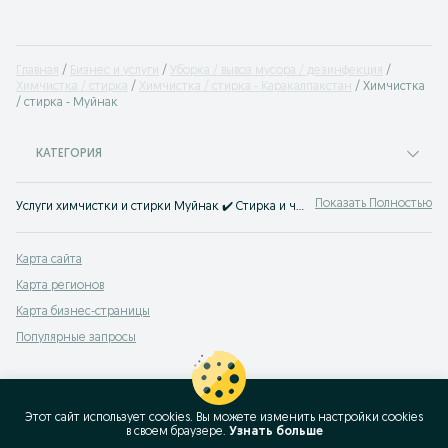
Главная
Бизнес и услуги
Уборка / вывоз мусора / дезинфекция
Химчистка / стирка
Химчистка / стирка - Каракалпакстан
Химчистка
/ стирка - Муйнак
КАТЕГОРИЯ
Показать Полностью
Услуги химчистки и стирки Муйнак ✔️ Стирка и чистка вещей, одежды любой сложности ⭐ Срочно найти бытовые услуги можно на OLX.uz!
Карта сайта
Карта регионов
Карта бизнес-страницы
Популярные запросы
Этот сайт использует cookies. Вы можете изменить настройки cookies
в своeм браузере.
Узнать больше