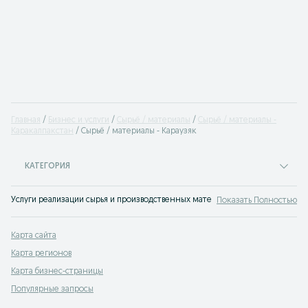
Главная
Бизнес и услуги
Сырьё / материалы
Сырьё / материалы -
Каракалпакстан
Сырьё / материалы - Караузяк
КАТЕГОРИЯ
Услуги реализации сырья и производственных материалов Караузяк. Любое 
Показать Полностью
Карта сайта
Карта регионов
Карта бизнес-страницы
Популярные запросы