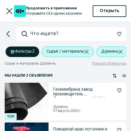
Продолжить в приложении
Открыть
Открывайте OLX одним касанием
Что ищете?
Фильтры
·
2
Сырьё / материалы
Дурмень
Сырье и материалы Дурмень
Показать Полностью
МЫ НАШЛИ 2 ОБЪЯВЛЕНИЯ
Геомембрана завод
производитель ,
Geomembrana zavod ishlab
chiqaruvchi
Дурмень
07 августа 2026 г.
Пожарной кран лотунние и