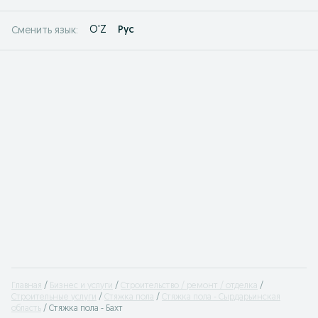
O'Z
Рус
Сменить язык:
Главная
Бизнес и услуги
Строительство / ремонт / отделка
Cтроительные услуги
Стяжка пола
Стяжка пола - Сырдарьинская
область
Стяжка пола - Бахт