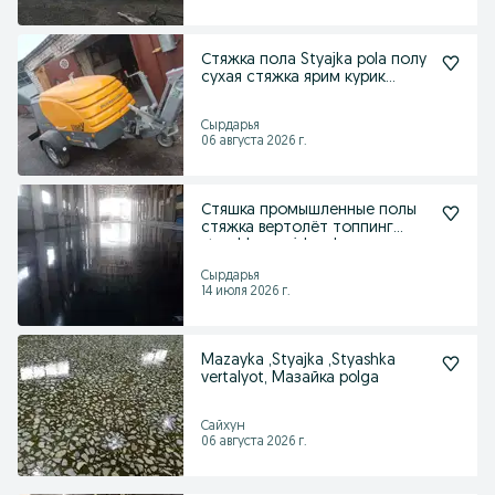
Стяжка пола Styajka pola полу
сухая стяжка ярим курик
стяжка
Сырдарья
06 августа 2026 г.
Стяшка промышленные полы
стяжка вертолёт топпинг
styashka quyish,pol
Сырдарья
14 июля 2026 г.
Mazayka ,Styajka ,Styashka
vertalyot, Mазайка polga
Сайхун
06 августа 2026 г.