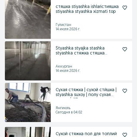
стяшка stiyashka ishlariстияшка
stiyashka styashka xizmati top
Гулистан
14 июля 2026 г.
Styashka styajka stashka
styashka стяжка стяшка
сташка ситяшка
Аккурган
14 июля 2026 г.
Сухая стяжка | сухой стйшка |
styashka suxoy | полу сухая
стяшка| СП-
Янгиюль
Сегодня в 04:02
Сухой стяжка пол для топлий