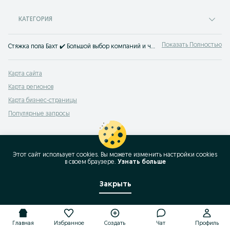
КАТЕГОРИЯ
Показать Полностью
Стяжка пола Бахт ✔️ Большой выбор компаний и частных мастеров по стяжке полов ✔️ Доступные цены ☝ Заказать услуги сварщика можно на OLX.uz!
Карта сайта
Карта регионов
Карта бизнес-страницы
Популярные запросы
Этот сайт использует cookies. Вы можете изменить настройки cookies
в своeм браузере.
Узнать больше
Закрыть
Главная
Избранное
Создать
Чат
Профиль