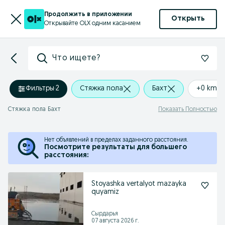
Продолжить в приложении
Открыть
Открывайте OLX одним касанием
Что ищете?
Фильтры
·
2
Стяжка пола
Бахт
+0 km
Стяжка пола Бахт
Показать Полностью
Нет объявлений в пределах заданного расстояния.
Посмотрите результаты для большего
расстояния:
Stoyashka vertalyot mazayka
quyamiz
Сырдарья
07 августа 2026 г.