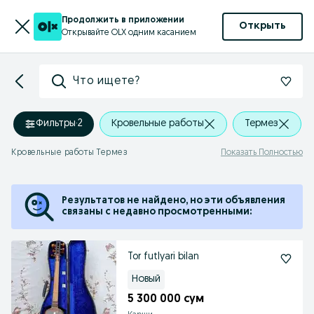
Продолжить в приложении
Открыть
Открывайте OLX одним касанием
Что ищете?
Фильтры
·
2
Кровельные работы
Термез
Кровельные работы Термез
Показать Полностью
Результатов не найдено, но эти объявления
связаны с недавно просмотренными:
Tor futlyari bilan
Новый
5 300 000 сум