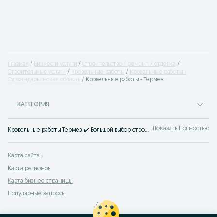
Главная
Бизнес и услуги
Строительство / ремонт / отделка
Cтроительные услуги
Кровельные работы
Кровельные работы -
Сурхандарьинская область
Кровельные работы - Термез
КАТЕГОРИЯ
Показать Полностью
Кровельные работы Термез ✔️ Большой выбор строительных компаний и частных бригад ☝ Заказать ремонт и монтаж кровли под ключ можно на OLX.uz!
Карта сайта
Карта регионов
Карта бизнес-страницы
Популярные запросы