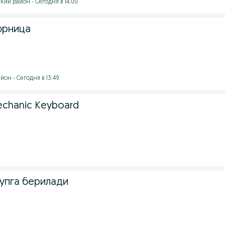
ий район - Сегодня в 14:00
юрница
он - Сегодня в 13:49
echanic Keyboard
купга берилади