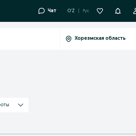
Уведомле
Чат
O'Z
Рус
боты