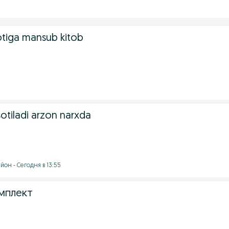
otiga mansub kitob
otiladi arzon narxda
он - Сегодня в 13:55
омплект