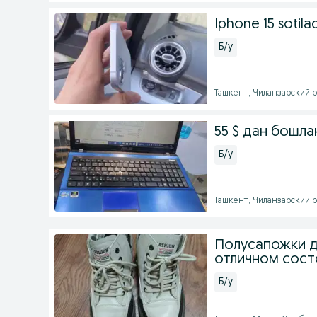
Iphone 15 sotilad
Б/у
Ташкент, Чиланзарский ра
55 $ дан бошл
Б/у
Ташкент, Чиланзарский ра
Полусапожки д
отличном сост
Б/у