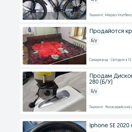
Ташкент, Мирзо-Улугбекск
Продайотся кр
Б/у
Самарканд - Сегодня в 13
Продам Дисков
280 (Б/У)
Б/у
Ташкент, Яккасарайский р
Iphone SE 2020 