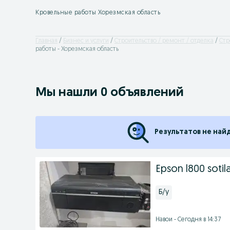
Кровельные работы Хорезмская область
Главная
Бизнес и услуги
Строительство / ремонт / отделка
Cтр
работы - Хорезмская область
Мы нашли 0 объявлений
Результатов не най
Epson l800 sotil
Б/у
Навои - Сегодня в 14:37