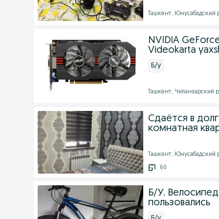
Ташкент, Юнусабадский ра
NVIDIA GeForce 
Videokarta yaxsh
Б/у
Ташкент, Чиланзарский ра
Сдаётся в дол
комнатная ква
Ташкент, Юнусабадский ра
60
Б/У. Велосипе
пользовались
Б/у