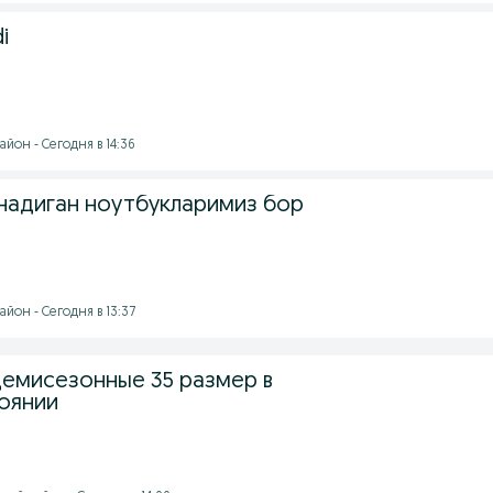
i
йон - Сегодня в 14:36
анадиган ноутбукларимиз бор
йон - Сегодня в 13:37
емисезонные 35 размер в
оянии