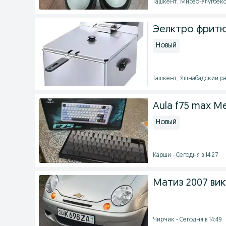
Ташкент, Мирзо-Улугбекск
Эелктро фрит
Новый
Ташкент, Яшнабадский рай
Aula f75 max M
Новый
Карши - Сегодня в 14:27
Матиз 2007 ви
Чирчик - Сегодня в 14:49