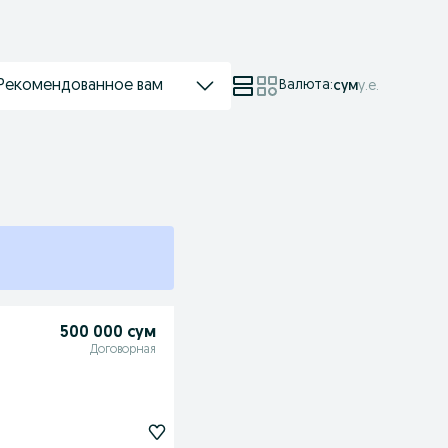
Рекомендованное вам
Валюта
:
сум
у.е.
500 000 сум
Договорная