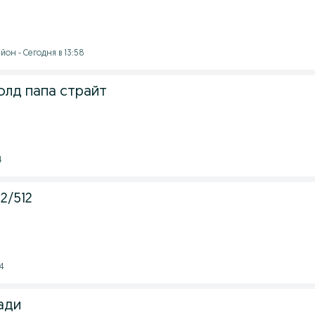
он - Сегодня в 13:58
олд папа страйт
4
12/512
4
ади