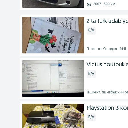
2007 - 300 км
2 ta turk adabiy
Б/у
Паркент - Сегодня в 14:11
Victus noutbuk s
Б/у
Ташкент, Яшнабадский рай
Playstation 3 к
Б/у