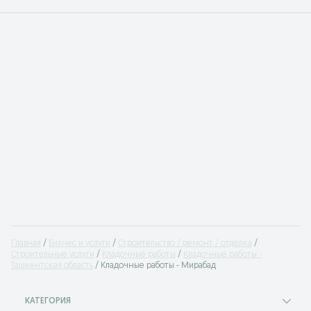
Главная
Бизнес и услуги
Строительство / ремонт / отделка
Cтроительные услуги
Кладочные работы
Кладочные работы -
Ташкентская область
Кладочные работы - Мирабад
КАТЕГОРИЯ