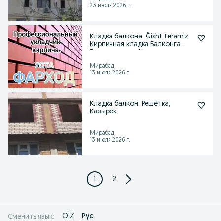
23 июля 2026 г.
Кладка балкона. Ğisht teramiz
Кирпичная кладка Балконга
Гишт терамиз К
Мирабад
13 июля 2026 г.
Кладка балкон, Решётка,
Казырёк
Мирабад
13 июля 2026 г.
1
2
O'Z
Рус
Сменить язык: