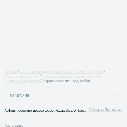
Главная
Бизнес и услуги
Строительство / ремонт / отделка
Cтроительные услуги
Асфальтирование
Асфальтирование -
Андижанская область
Асфальтирование - Ходжаабад
КАТЕГОРИЯ
Показать Полностью
Асфальтирование дворов, дорог Ходжаабад ✔️ Большой выбор строительных компаний и частных бригад, доступные цены ☝ Заказать укладку асфальта под ключ можно на OLX.uz!
Карта сайта