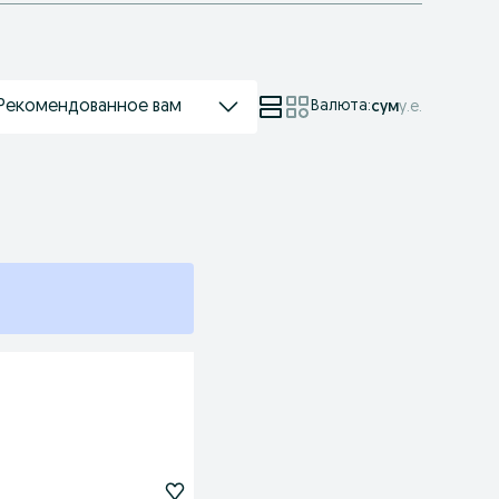
Рекомендованное вам
Валюта
:
сум
у.е.