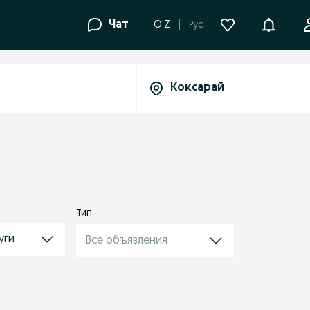
Уведомле
Чат
O'Z
Рус
Тип
уги
Все объявления