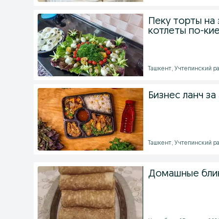
Пеку торты на 
котлеты по-ки
Ташкент, Учтепинский рай
Бизнес ланч за
Ташкент, Учтепинский рай
Домашные блин