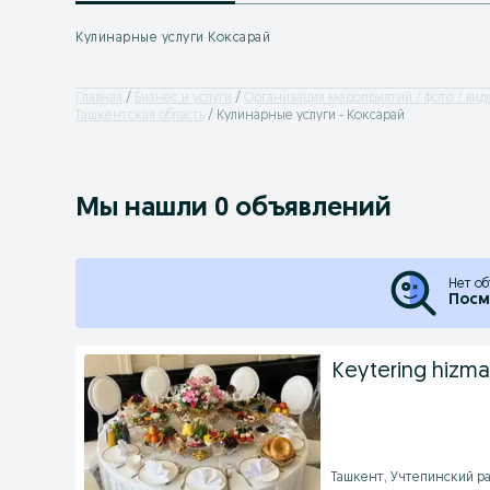
Кулинарные услуги Коксарай
Главная
Бизнес и услуги
Организация мероприятий / фото / вид
Ташкентская область
Кулинарные услуги - Коксарай
Мы нашли 0 объявлений
Нет об
Посм
Keytering hizma
Ташкент, Учтепинский рай