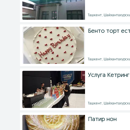
Ташкент, Шайхантахурский
Бенто торт ест
Ташкент, Шайхантахурский
Услуга Кетринг
Ташкент, Шайхантахурский
Патир нон