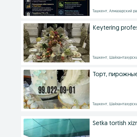
Ташкент, Алмазарский рай
Keytering profes
Ташкент, Шайхантахурский
Торт, пирожные
Ташкент, Шайхантахурский
Setka tortish xi