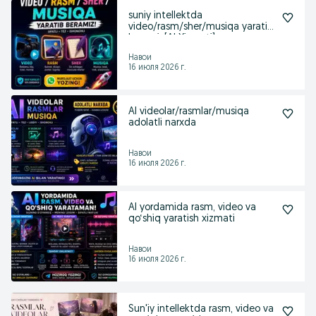
suniy intellektda
video/rasm/sher/musiqa yaratib
beramiz[AI Xizmati]
Навои
16 июля 2026 г.
AI videolar/rasmlar/musiqa
adolatli narxda
Навои
16 июля 2026 г.
AI yordamida rasm, video va
qo‘shiq yaratish xizmati
Навои
16 июля 2026 г.
Sun'iy intellektda rasm, video va