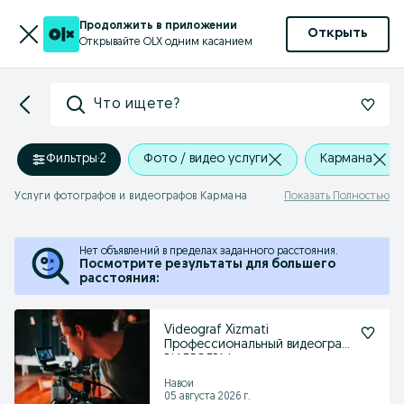
Продолжить в приложении
Открыть
Открывайте OLX одним касанием
Что ищете?
Фильтры
·
2
Фото / видео услуги
Кармана
Услуги фотографов и видеографов Кармана
Показать Полностью
Нет объявлений в пределах заданного расстояния.
Посмотрите результаты для большего
расстояния:
Videograf Xizmati
Профессиональный видеограф
ВИДЕОГРАФ
Навои
05 августа 2026 г.