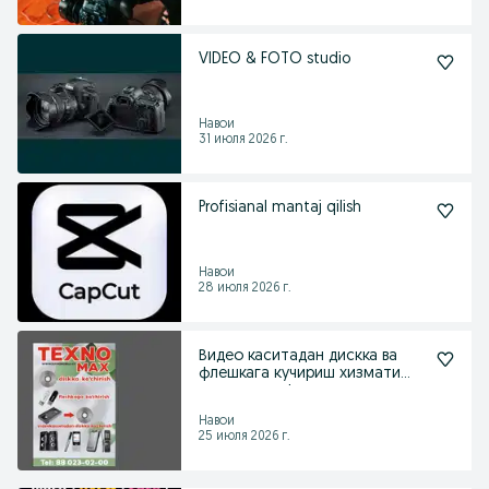
VIDEO & FOTO studio
Навои
31 июля 2026 г.
Profisianal mantaj qilish
Навои
28 июля 2026 г.
Видео каситадан дискка ва
флешкага кучириш хизмати
арзон ва сифатли .
Навои
25 июля 2026 г.