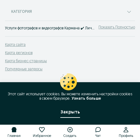
КАТЕГОРИЯ
Показать Полностью
Услуги фотографов и видеографов Кармана ✔️ Личные фотосессии, фотограф и видеограф на праздник и прочее ☝ Услуги по фото- и видеосъемке найдешь на OLX.uz!
Карта сайта
Карта регионов
Карта бизнес-страницы
Популярные запросы
Этот сайт использует cookies. Вы можете изменить настройки cookies
в своeм браузере.
Узнать больше
Закрыть
Главная
Избранное
Создать
Чат
Профиль