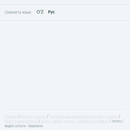
O'Z
Рус
Сменить язык:
Главная
Бизнес и услуги
Организация мероприятий / фото / видео
Фото / видео услуги
Фото / видео услуги - Навоийская область
Фото /
видео услуги - Кармана