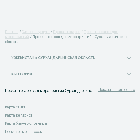
Главная
Бизнес и услуги
Прокат товаров
Прокат товаров для
мероприятий
Прокат товаров для мероприятий - Сурхандарьинская
область
УЗБЕКИСТАН » СУРХАНДАРЬИНСКАЯ ОБЛАСТЬ
КАТЕГОРИЯ
Показать Полностью
Прокат товаров для мероприятий Сурхандарьинская область ⭐ Большой выбор товаров для праздника по выгодным ценам ⚡ Сможешь найти все необходимое в аренду на OLX.uz!
Карта сайта
Карта регионов
Карта бизнес-страницы
Популярные запросы