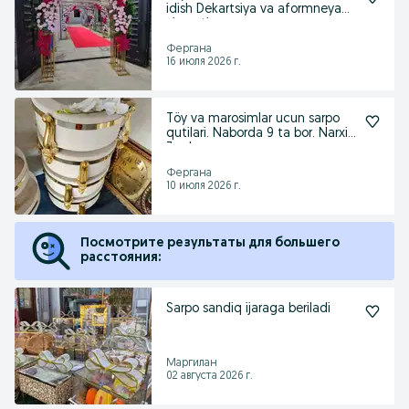
idish Dekartsiya va aformneya
xizamti
Фергана
16 июля 2026 г.
Töy va marosimlar ucun sarpo
qutilari. Naborda 9 ta bor. Narxi
3 mln s
Фергана
10 июля 2026 г.
Посмотрите результаты для большего
расстояния:
Sarpo sandiq ijaraga beriladi
Маргилан
02 августа 2026 г.