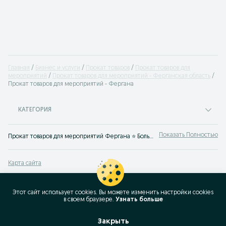
Главная
Бизнес и услуги
Прокат товаров
Прокат товаров для
мероприятий
Прокат товаров для мероприятий - Ферганская область
Прокат товаров для мероприятий - Фергана
КАТЕГОРИЯ
Показать Полностью
Прокат товаров для мероприятий Фергана ⭐ Большой выбор товаров для праздника по выгодным ценам ⚡ Сможешь найти все необходимое в аренду на OLX.uz!
Карта сайта
Карта регионов
Карта бизнес-страницы
Этот сайт использует cookies. Вы можете изменить настройки cookies
в своeм браузере.
Узнать больше
Популярные запросы
Закрыть