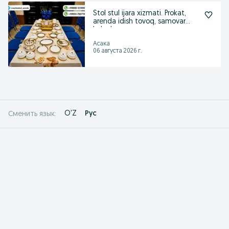
Stol stul ijara xizmati. Prokat,
arenda idish tovoq, samovar
kalonka.
Асака
06 августа 2026 г.
O'Z
Рус
Сменить язык: