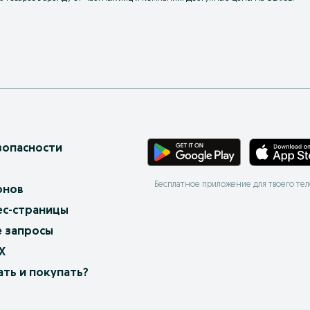
зопасности
Бесплатное приложение для твоего те
онов
ес-страницы
 запросы
X
ать и покупать?