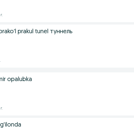
г.
rakoʻl prakul tunel туннель
.
emir opalubka
г.
g'ilonda