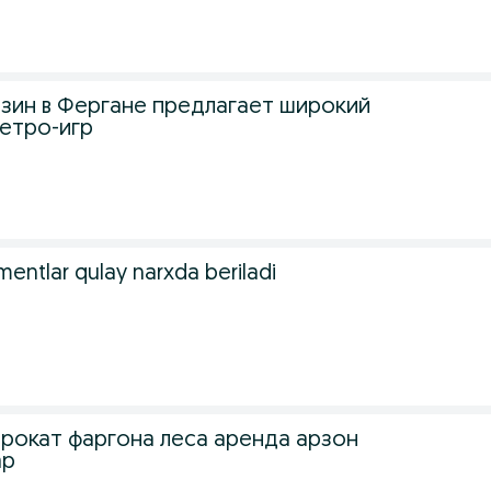
зин в Фергане предлагает широкий
етро-игр
entlar qulay narxda beriladi
прокат фаргона леса аренда арзон
ар