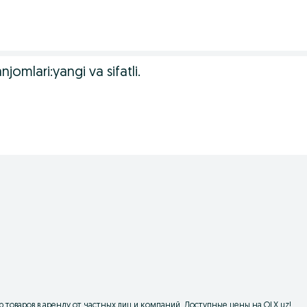
njomlari:yangi va sifatli.
р товаров в аренду от частных лиц и компаний. Доступные цены на OLX.uz!