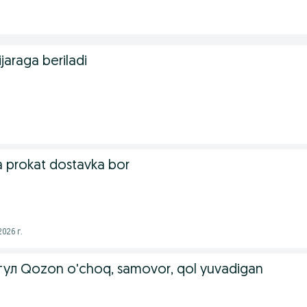
jaraga beriladi
a prokat dostavka bor
026 г.
ул Qozon o'choq, samovor, qol yuvadigan