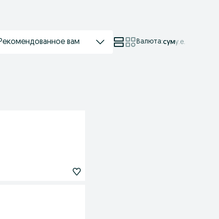
Рекомендованное вам
Валюта
:
сум
у.е.