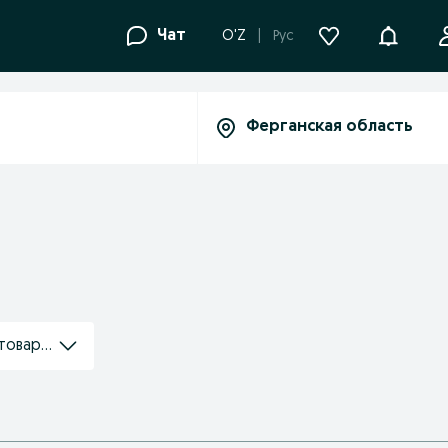
Уведомле
Чат
O'Z
Рус
товаров