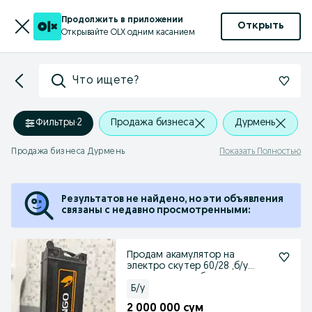
Продолжить в приложении
Открыть
Открывайте OLX одним касанием
Что ищете?
Фильтры
·
2
Продажа бизнеса
Дурмень
Продажа бизнеса Дурмень
Показать Полностью
Результатов не найдено, но эти объявления
связаны с недавно просмотренными:
Продам акамулятор на
электро скутер 60/28 ,б/у
полностью в рабочем сос
Б/у
2 000 000 сум