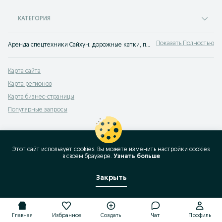
КАТЕГОРИЯ
Показать Полностью
Аренда спецтехники Сайхун: дорожные катки, погрузчики и другие виды спецоборудования ✔️ Большой выбор техники для разных задач на OLX.uz!
Карта сайта
Карта регионов
Карта бизнес-страницы
Популярные запросы
Этот сайт использует cookies. Вы можете изменить настройки cookies
в своeм браузере.
Узнать больше
Закрыть
Главная
Избранное
Создать
Чат
Профиль