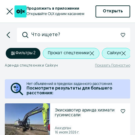
Продолжить в приложении
Открыть
Открывайте OLX одним касанием
Что ищете?
Фильтры
·
2
Прокат спецтехники
Сайхун
Аренда спецтехники Сайхун
Показать Полностью
Нет объявлений в пределах заданного расстояния.
Посмотрите результаты для большего
расстояния:
Экискавотир аринда хизмати
гусиниссали
Аккурган
16 июля 2026 г.