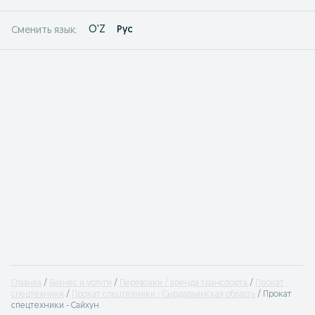
O'Z
Рус
Сменить язык:
Главная
Бизнес и услуги
Перевозки / аренда транспорта
Прокат
спецтехники
Прокат спецтехники - Сырдарьинская область
Прокат
спецтехники - Сайхун