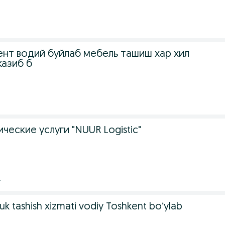
нт водий буйлаб мебель ташиш хар хил
казиб б
ические услуги "NUUR Logistic"
.
uk tashish xizmati vodiy Toshkent boʻylab