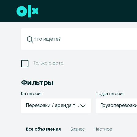
Перейти к нижнему колонтитулу
Только с фото
Фильтры
Категория
Подкатегория
Перевозки / аренда транспорта
Грузоперевозк
Все объявления
Бизнес
Частное