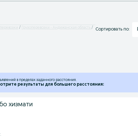
оперевозки
Грузоперевозки - Андижанская область
Сортировать по:
ъявлений в пределах заданного расстояния.
отрите результаты для большего расстояния:
або хизмати
.