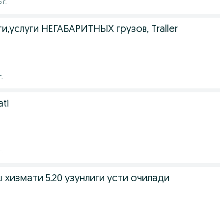
 г.
и,услуги НЕГАБАРИТНЫХ грузов, Traller
г.
ati
г.
 хизмати 5.20 узунлиги усти очилади