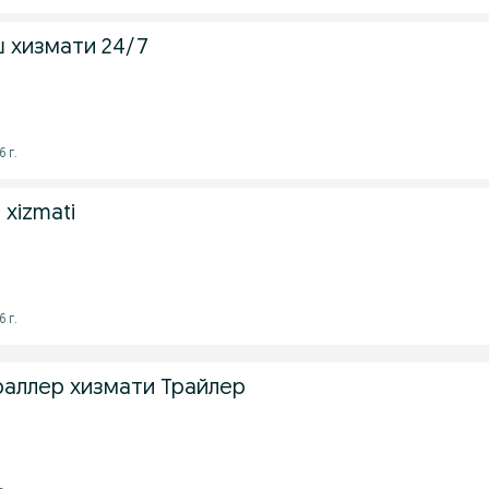
ш хизмати 24/7
 г.
 xizmati
 г.
 Траллер хизмати Трайлер