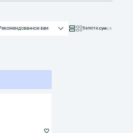
Рекомендованное вам
Валюта
:
сум
у.е.