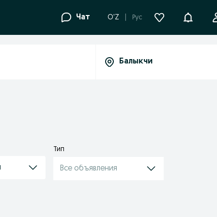
Уведомле
Чат
O'Z
Рус
Тип
и
Все объявления