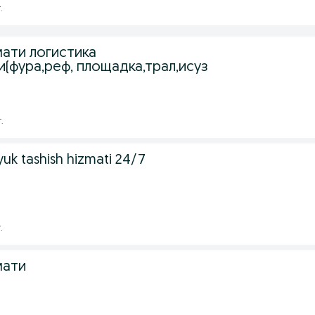
.
ати логистика
(фура,реф, площадка,трал,исуз
.
 yuk tashish hizmati 24/7
.
мати