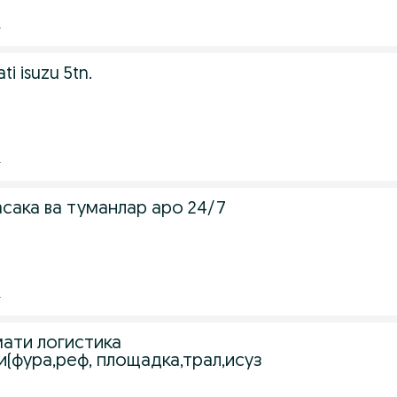
.
ti isuzu 5tn.
.
сака ва туманлар аро 24/7
.
ати логистика
(фура,реф, площадка,трал,исуз