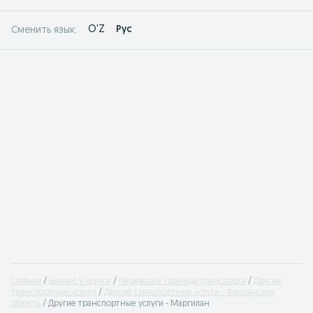
O'Z
Рус
Сменить язык:
Главная
Бизнес и услуги
Перевозки / аренда транспорта
Другие
транспортные услуги
Другие транспортные услуги - Ферганская
область
Другие транспортные услуги - Маргилан