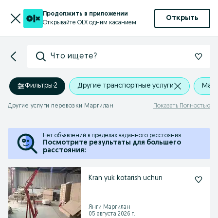
Продолжить в приложении
Открыть
Открывайте OLX одним касанием
Что ищете?
Фильтры
·
2
Другие транспортные услуги
Марг
Другие услуги перевозки Маргилан
Показать Полностью
Нет объявлений в пределах заданного расстояния.
Посмотрите результаты для большего
расстояния:
Kran yuk kotarish uchun
Янги Маргилан
05 августа 2026 г.