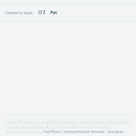
O'Z
Рус
Сменить язык:
Главная
Бизнес и услуги
Обслуживание / ремонт техники
Ноутбуки /
компьютерная техника
Ноутбуки / компьютерная техника -
Ташкентская область
Ноутбуки / компьютерная техника - Аккурган