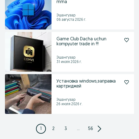
mma
Эшангузар
06 августа 2026 г.
Game Club Dacha uchun
kompyuter trade in !!!
Эшангузар
31 июля 2026 г.
Установка windows,заправка
картриджей
Эшангузар
26 июля 2026 г.
1
2
3
...
56