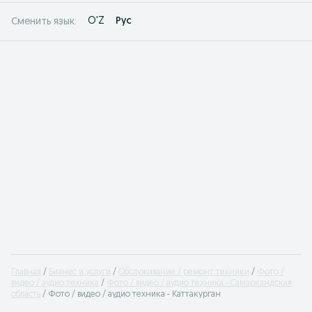
O'Z
Рус
Сменить язык:
Главная
Бизнес и услуги
Обслуживание / ремонт техники
Фото /
видео / аудио техника
Фото / видео / аудио техника - Самаркандская
область
Фото / видео / аудио техника - Каттакурган