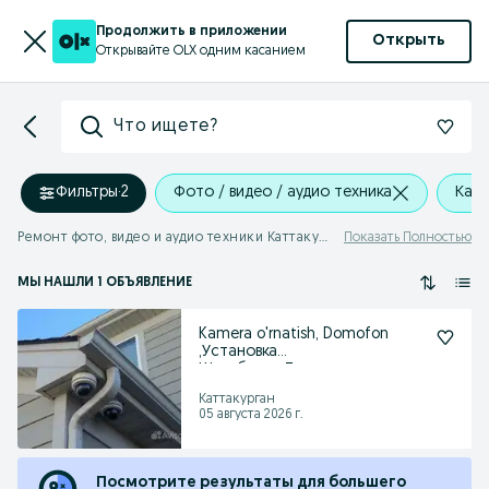
Продолжить в приложении
Открыть
Открывайте OLX одним касанием
Что ищете?
Фильтры
·
2
Фото / видео / аудио техника
Катт
Ремонт фото, видео и аудио техники Каттакурган
Показать Полностью
МЫ НАШЛИ 1 ОБЪЯВЛЕНИЕ
Kamera o'rnatish, Domofon
,Установка
Шлагбаума,Турникет,
Каттакурган
Каттакурган
05 августа 2026 г.
Посмотрите результаты для большего