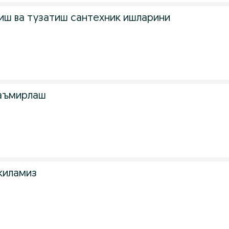
иш ва тузатиш сантехник ишларини
таъмирлаш
киламиз