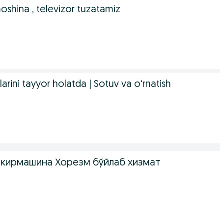
 moshina , televizor tuzatamiz
arini tayyor holatda | Sotuv va o‘rnatish
 кирмашина Хорезм бўйлаб хизмат
.