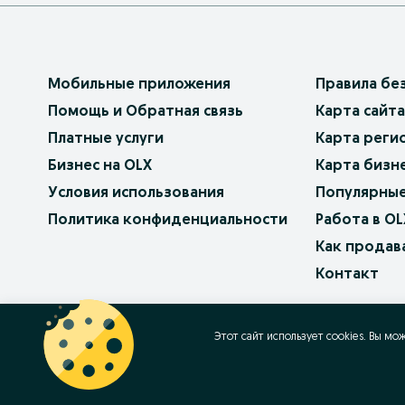
Мобильные приложения
Правила бе
Помощь и Обратная связь
Карта сайта
Платные услуги
Карта реги
Бизнес на OLX
Карта бизн
Условия использования
Популярные
Политика конфиденциальности
Работа в OL
Как продав
Контакт
OLX.bg
OLX.pl
OLX.ro
OLX.ua
OLX.pt
Этот сайт использует cookies. Вы мо