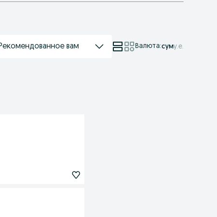
Рекомендованное вам
Валюта
:
сум
у.е.