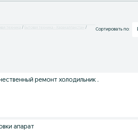
вая техника
Бытовая техника - Каракалпакстан
Сортировать по:
чественный ремонт холодильник .
вки апарат