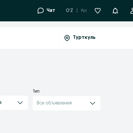
Уведомле
Чат
O'Z
Рус
Тип
а
Все объявления