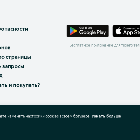
зопасности
Бесплатное приложение для твоего те
онов
ес-страницы
 запросы
X
ать и покупать?
жете изменить настройки cookies в своeм браузере.
Узнать больше