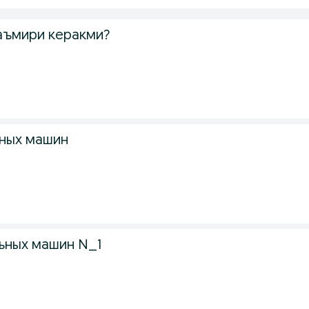
аъмири керакми?
ных машин
ьных машин N_1