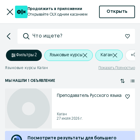
Продолжить в приложении
Открыть
Открывайте OLX одним касанием
Что ищете?
Фильтры
·
2
Языковые курсы
Каган
+0 
Языковые курсы Каган
Показать Полностью
МЫ НАШЛИ 1 ОБЪЯВЛЕНИЕ
Преподаватель Русского языка
Каган
27 июля 2026 г.
Посмотрите результаты для большего