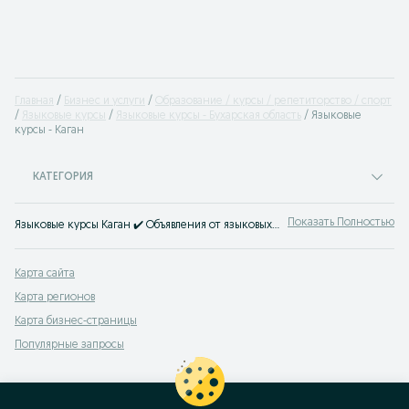
Главная
Бизнес и услуги
Образование / курсы / репетиторство / спорт
Языковые курсы
Языковые курсы - Бухарская область
Языковые
курсы - Каган
КАТЕГОРИЯ
Показать Полностью
Языковые курсы Каган ✔️ Объявления от языковых школ, учебных центров и частных специалистов ☝ Найти курсы по изучению языков можно на OLX.uz!
Карта сайта
Карта регионов
Карта бизнес-страницы
Популярные запросы