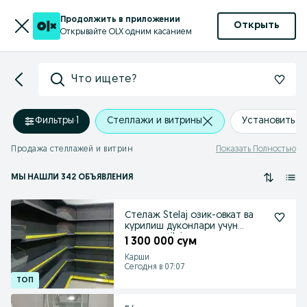
Продолжить в приложении
Открыть
Открывайте OLX одним касанием
Что ищете?
Фильтры
·
1
Стеллажи и витрины
Установить 
Продажа стеллажей и витрин
Показать Полностью
МЫ НАШЛИ 342 ОБЪЯВЛЕНИЯ
Стелаж Stelaj озик-овкат ва
курилиш дуконлари учун
стилаж stilaj
1 300 000 сум
Карши
Сегодня в 07:07