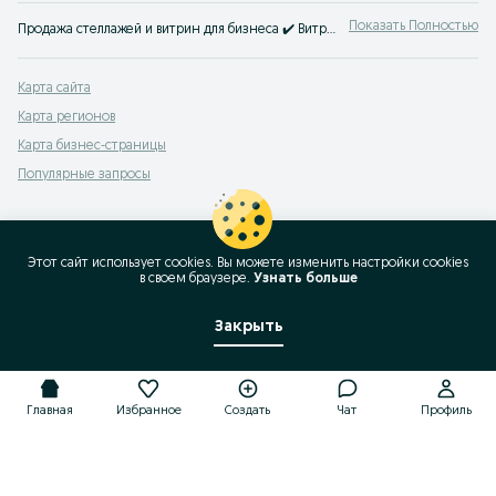
Показать Полностью
Продажа стеллажей и витрин для бизнеса ✔️ Витрины для магазинов, холодильные витрины, стеллажи для склада и многое другое ☝ Начать свой бизнес просто с OLX.uz!
Карта сайта
Карта регионов
Карта бизнес-страницы
Популярные запросы
Этот сайт использует cookies. Вы можете изменить настройки cookies
в своeм браузере.
Узнать больше
Закрыть
Главная
Избранное
Создать
Чат
Профиль