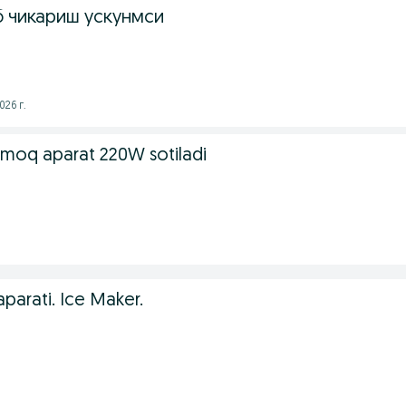
 чикариш ускунмси
026 г.
moq aparat 220W sotiladi
parati. Ice Maker.