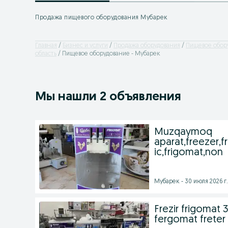
Продажа пищевого оборудования Мубарек
Главная
Бизнес и услуги
Продажа оборудования
Пищевое обор
область
Пищевое оборудование - Мубарек
Мы нашли 2 объявления
Muzqaymoq
aparat,freezer,f
ic,frigomat,non
Мубарек - 30 июля 2026 г.
Frezir frigomat
fergomat freter