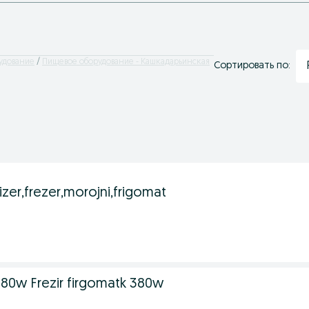
удование
Пищевое оборудование - Кашкадарьинская
Сортировать по:
rizer,frezer,morojni,frigomat
 380w Frezir firgomatk 380w