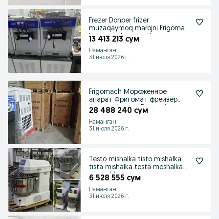
Frezer Donper frizer
muzaqaymoq marojni Frigomat
Frygomat Frigomach op
13 413 213 сум
Наманган
31 июля 2026 г.
Frigomach Мороженное
апарат Фригомат фрейзер
фризер фрезер Donper 1y
28 488 240 сум
Наманган
31 июля 2026 г.
Testo mishalka tisto mishalka
tista mishalka testa meshalka
va pechlar
6 528 555 сум
Наманган
31 июля 2026 г.