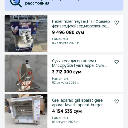
расстояния:
Frezer,frızer,freyzer,frızır,Фрезер,
фризер,фрейзер,мороженое,m
uzqaymoq
9 496 080 сум
Наманган
03 августа 2026 г.
Суяк кесадигон апарат.
Мясорубка Гушт арра. Суяк
арра.Пила для мясо.
3 712 000 сум
Наманган
02 августа 2026 г.
Grel aparad gril aparat gerel
aparat lavash aparat burger
aparat turki
4 154 535 сум
Наманган
01 августа 2026 г.