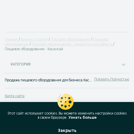
Главная
Бизнес и услуги
Продажа оборудования
Пищевое
оборудование
Пищевое оборудование - Наманганская область
Пищевое оборудование - Касансай
КАТЕГОРИЯ
Показать Полностью
Продажа пищевого оборудования для бизнеса Касансай ✔️ Большой выбор техники для ресторанов, кафе и других заведений общепита на OLX.uz!
Карта сайта
Карта регионов
Карта бизнес-страницы
Этот сайт использует cookies. Вы можете изменить настройки cookies
в своeм браузере.
Узнать больше
Популярные запросы
Закрыть