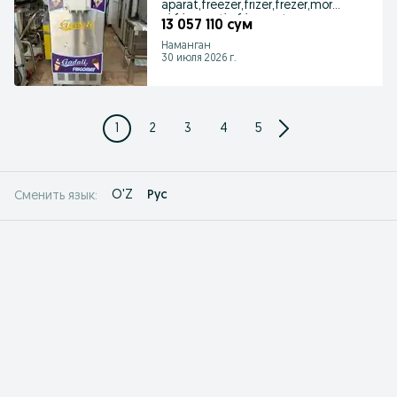
aparat,freezer,frizer,frezer,moroj
ni,frigomatic,frigomat,non
13 057 110 сум
Наманган
30 июля 2026 г.
1
2
3
4
5
O'Z
Рус
Сменить язык: