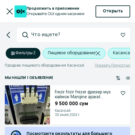
Продолжить в приложении
Открыть
Открывайте OLX одним касанием
Что ищете?
Фильтры
·
2
Пищевое оборудование
Касансай
Продажа пищевого оборудования Касансай
Показать Полностью
МЫ НАШЛИ 1 ОБЪЯВЛЕНИЕ
Frezir frizir frezer фрезер муз
каймок Marojine aparat
muzqaymoq apara
9 500 000 сум
Касансай
30 июля 2026 г.
Посмотрите результаты для большего