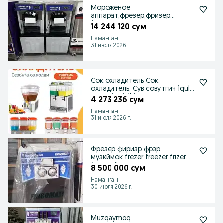
Мороженое
аппарат,фрезер,фризер
fergomat
14 244 120 сум
Наманган
31 июля 2026 г.
Сок охладитель Сок
охладитель, Сув совутгич 1qul
garantiya 1yil,frezer
4 273 236 сум
Наманган
31 июля 2026 г.
Фрезер фиризр фрзр
музкймок frezer freezer frizer
freyzer frizr
8 500 000 сум
Наманган
30 июля 2026 г.
Muzqaymoq