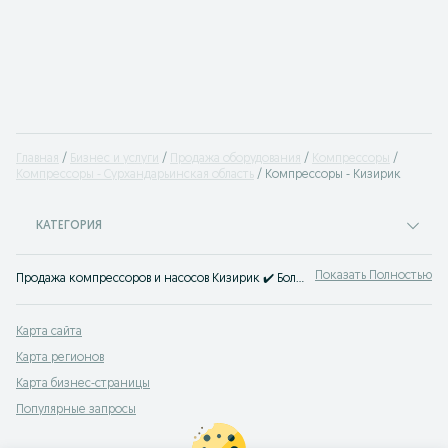
Главная
Бизнес и услуги
Продажа оборудования
Компрессоры
Компрессоры - Сурхандарьинская область
Компрессоры - Кизирик
КАТЕГОРИЯ
Показать Полностью
Продажа компрессоров и насосов Кизирик ✔️ Большой выбор компрессоров разной мощности, насосов, насосных станций для любых целей на OLX.uz!
Карта сайта
Карта регионов
Карта бизнес-страницы
Популярные запросы