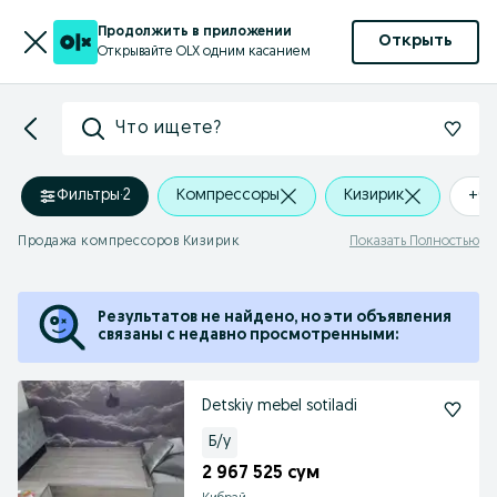
Продолжить в приложении
Открыть
Открывайте OLX одним касанием
Что ищете?
Фильтры
·
2
Компрессоры
Кизирик
+0 
Продажа компрессоров Кизирик
Показать Полностью
Результатов не найдено, но эти объявления
связаны с недавно просмотренными:
Detskiy mebel sotiladi
Б/у
2 967 525 сум