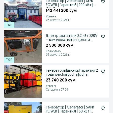
Генератор | Generator | SEER
POWER | Гарантия! | 200 кВт |
GN-12
142 441 200 сум
Ургенч
05 августа 2026 г.
Электр двигатели 2.2 кВт 220V
– кам ишлатилган ҳолати
аъло
2 500 000 сум
Кошкупыр
05 августа 2026 г.
генераторы|движок|гарантия 2
года|weichai|yuchai|xichai
23 740 200 сум
Ургенч
Сегодня в 07:36
Генератор | Generator | SANY
POWER | Гарантия! | 30 кВт |