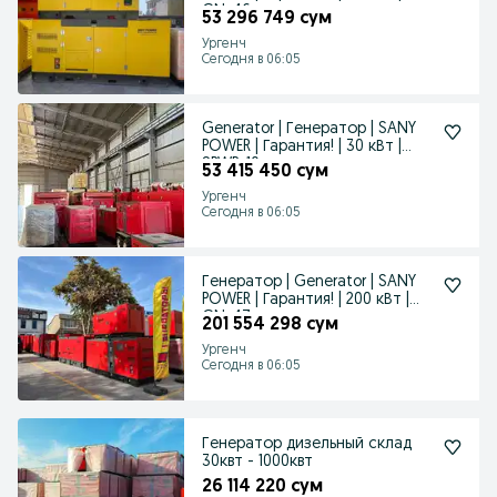
GN-46
53 296 749 сум
Ургенч
Сегодня в 06:05
Generator | Генератор | SANY
POWER | Гарантия! | 30 кВт |
SPWR-10
53 415 450 сум
Ургенч
Сегодня в 06:05
Генератор | Generator | SANY
POWER | Гарантия! | 200 кВт |
GN-47
201 554 298 сум
Ургенч
Сегодня в 06:05
Генератор дизельный склад
30квт - 1000квт
26 114 220 сум