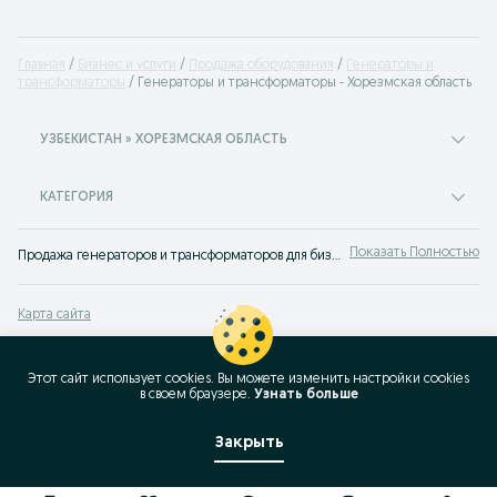
Главная
Бизнес и услуги
Продажа оборудования
Генераторы и
трансформаторы
Генераторы и трансформаторы - Хорезмская область
УЗБЕКИСТАН » ХОРЕЗМСКАЯ ОБЛАСТЬ
КАТЕГОРИЯ
Показать Полностью
Продажа генераторов и трансформаторов для бизнеса Хорезмская область ✔️ Большой выбор техники для бизнеса по лучшим ценам ☝ Найти оборудование для бизнеса на OLX.uz!
Карта сайта
Карта регионов
Карта бизнес-страницы
Этот сайт использует cookies. Вы можете изменить настройки cookies
в своeм браузере.
Узнать больше
Популярные запросы
Закрыть